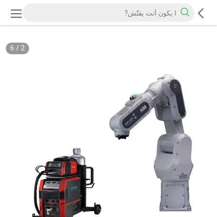
6
/
2