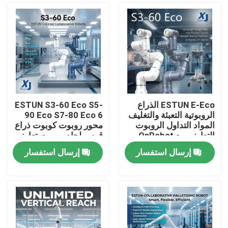
ESTUN E-Eco الذراع
ESTUN S3-60 Eco S5-
الروبوتية التعبئة والتغليف
90 Eco S7-80 Eco 6
المواد التداول الروبوت
محور روبوت كوبوت ذراع
التعاوني مع OnRobot
قوس لحام روبوت تعاوني
المقبض
CNGBS محرك تحديد
إرسال استفسار
إرسال استفسار
المواقع لحام
المنزل
المنتجات
فيديوهات