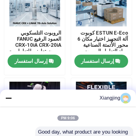
معلومات عنا
ESTUN E-Eco كوبوت
الروبوت التلسكوبي
جولة في المعمل
آلة التجهيز اختيار مكان 6
العمود الرفيع FANUC
محور الأتمتة الصناعية
CRX-10iA CRX-20iA
مواد التعامل الروبوت
روبوت تعاوني للتعامل مع
رقابة جودة
التعاوني
الحاويات
إرسال استفسار
إرسال استفسار
اتصل بنا
مدونة
Xiangjing
اطلب اقتباس
9:06 PM
Good day, what product are you looking 
ذراع روبوت صناعي