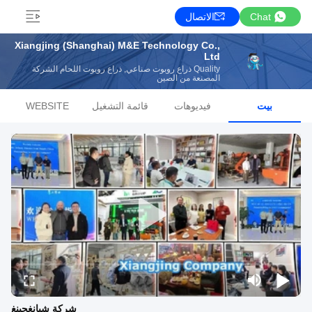
Chat
الاتصال
Xiangjing (Shanghai) M&E Technology Co.,
Ltd
Quality ذراع روبوت صناعي, ذراع روبوت اللحام الشركة
المصنعة من الصين
بيت
فيديوهات
قائمة التشغيل
WEBSITE
شركة شيانغجينغ