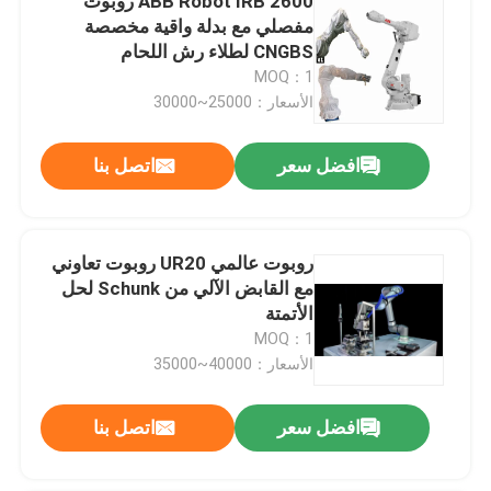
ABB Robot IRB 2600 روبوت
مفصلي مع بدلة واقية مخصصة
CNGBS لطلاء رش اللحام
MOQ：1
الأسعار：25000~30000
افضل سعر
اتصل بنا
روبوت عالمي UR20 روبوت تعاوني
مع القابض الآلي من Schunk لحل
الأتمتة
MOQ：1
الأسعار：40000~35000
افضل سعر
اتصل بنا