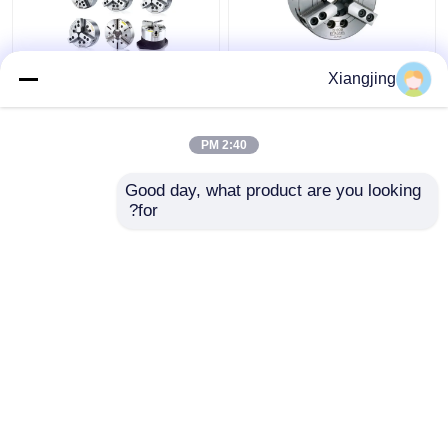
كيتاجاوا عالية الدقة الكبيرة
أوتو قوية 3 فكه من خلال
Xiangjing
جدا من خلال الثقب عالية
الثقب تشاك الطاقة عالية
السرعة الطاقة شاك
الجودة SCM440 تشاك
الطاقة القياسية
2:40 PM
افضل سعر
افضل سعر
Good day, what product are you looking 
for?
اتصل بنا
اتصل بنا
عرض المزيد
منزل
حول نا
اتصل بنا
Desktop Site
خريطة الموقع
سياسة الخصوصية