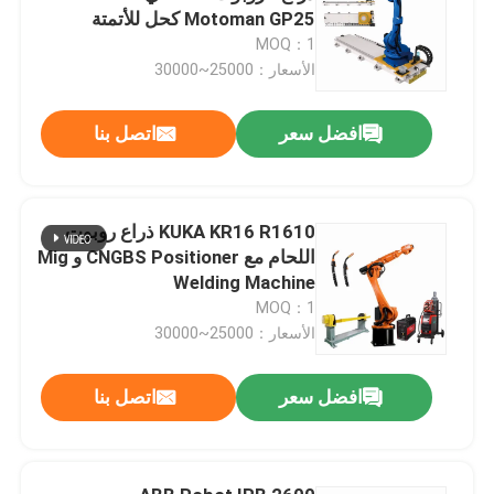
Motoman GP25 كحل للأتمتة
الصناعية
MOQ：1
الأسعار：25000~30000
افضل سعر
اتصل بنا
KUKA KR16 R1610 ذراع روبوت
اللحام مع CNGBS Positioner و Mig
Welding Machine
MOQ：1
الأسعار：25000~30000
افضل سعر
اتصل بنا