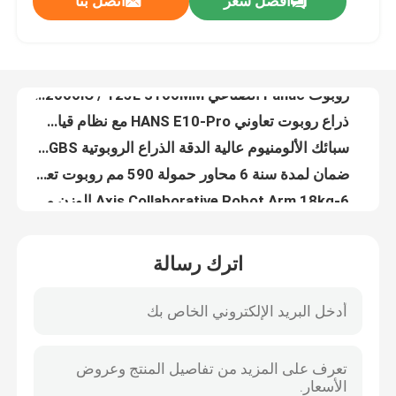
افضل سعر
اتصل بنا
KUKA KR20 R3100 ذراع روبوت للرسم 3101 تصل مع غطاء روبوت مضاد للانفجار بدلة واقية لطلاء الرذاذ
روبوت Fanuc الصناعي R-2000iC / 125L 3100MM يصل مع آلة لحام بالليزر ومحدد لروبوت لحام البقعة
معلومات عنا
ذراع روبوت تعاوني HANS E10-Pro مع نظام قياس بصري آلي ثلاثي الأبعاد
سبائك الألومنيوم عالية الدقة الذراع الروبوتية CNGBS لالنتقاء والتحويل إلى منصات نقالة
جولة في المعمل
ضمان لمدة سنة 6 محاور حمولة 590 مم روبوت تعاوني للحام والتنقل
6-Axis Collaborative Robot Arm 18kg الوزن مع Onrobot Robot Gripper للبيع
رقابة جودة
الروبوتات التعاونية الصناعية CNGBS-G03 حمولة 3 كجم 590 مم تصل للحام
قابض روبوت شانك مع روبوت KUKA KR120 R3100 الصناعي لمناولة المواد باستخدام الحاسب الآلي
6 محور 3 كجم الحمولة روبوت 200-240V ذراع روبوت Colleborative للحام / منصات نقالة
اتصل بنا
روبوت CNGBS 3 كجم تعاوني مع قابض الروبوت Onrobot 2FG7 وقابض روبوت كهربائي متعدد الاستخدامات Onrobot MG10
اترك رسالة
ذراع الروبوت التعاوني العالمي UR10e حمولة 10 كجم مع قابض إصبع RobotiQ 2
مدونة
فانوك R-2000iC/125L ذراع الروبوت الصناعي مع مشاعل لحام نقطة
Fanuc التعامل مع روبوت R-2000iC / 125L ذراع روبوت صناعي مناول للأتمتة الصناعية
اطلب اقتباس
منصة نقالة Fanuc R-2000iC / 125L روبوت صناعي مناور لمنصة نقالة مع قابض كأس شفط فراغ
Fanuc R-2000iC / 125L روبوت صناعي مع حزمة خط أنابيب روبوت لباس
ذراع روبوت صناعي