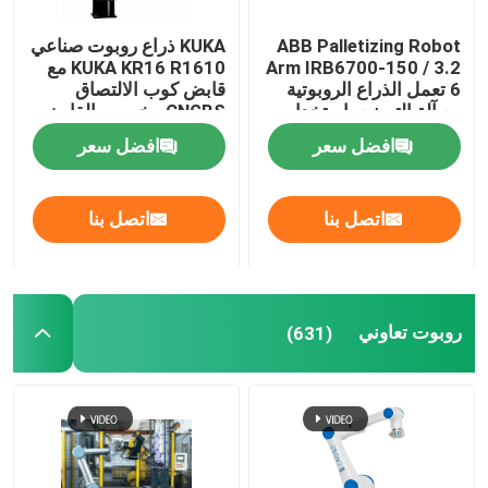
ABB Palletizing Robot
KUKA ذراع روبوت صناعي
Arm IRB6700-150 / 3.2
KUKA KR16 R1610 مع
6 تعمل الذراع الروبوتية
قابض كوب الالتصاق
مع آلة التصنيع باستخدام
CNGBS مخصص القابض
الحاسب الآلي
من أجل منصات نقالة
افضل سعر
افضل سعر
اتصل بنا
اتصل بنا
روبوت تعاوني
(631)