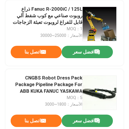
Fanuc R-2000iC / 125L ذراع
روبوت صناعي مع كوب شفط آلي
قابل للفراغ لروبوت تعبئة الزجاجات
MOQ：1
الأسعار：25000~30000
افضل سعر
اتصل بنا
CNGBS Robot Dress Pack
Package Pipeline Package For
ABB KUKA FANUC YASKAWA
Robot Cable Solution
MOQ：5
الأسعار：1800~3000
افضل سعر
اتصل بنا