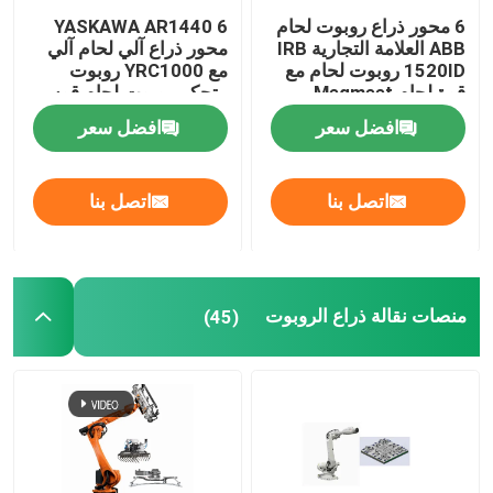
6 محور ذراع روبوت لحام
YASKAWA AR1440 6
روبوت بشري
ABB العلامة التجارية IRB
محور ذراع آلي لحام آلي
1520ID روبوت لحام مع
مع YRC1000 روبوت
قوة لحام Megmeet
متحكم روبوت لحام قوس
ومحدد
اليد المهارة
افضل سعر
افضل سعر
اتصل بنا
اتصل بنا
منصات نقالة ذراع الروبوت
(45)