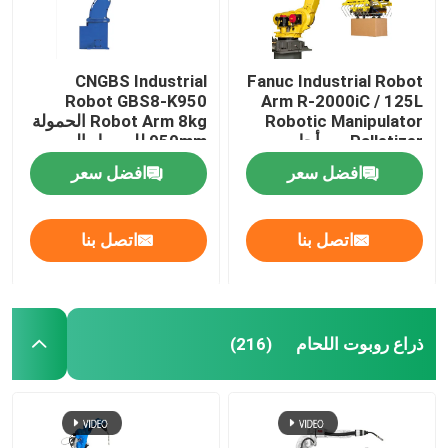
CNGBS Industrial
Fanuc Industrial Robot
Robot GBS8-K950
Arm R-2000iC / 125L
Robotic Manipulator
Robot Arm 8kg الحمولة
Palletizer من أجل
950mm للوصول إلى
منصات نقالة
معالجة طلاء التجميع
افضل سعر
افضل سعر
اتصل بنا
اتصل بنا
ذراع روبوت اللحام
(216)