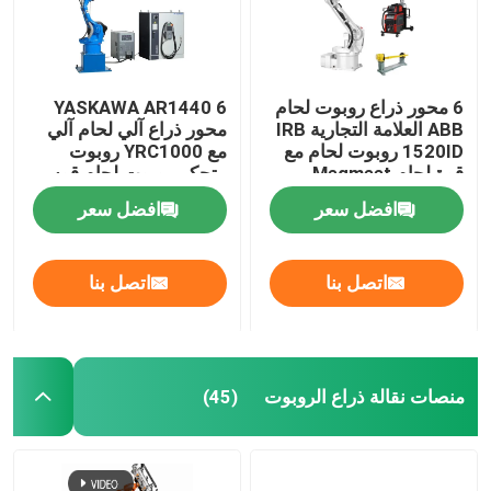
6 محور ذراع روبوت لحام
YASKAWA AR1440 6
ABB العلامة التجارية IRB
محور ذراع آلي لحام آلي
1520ID روبوت لحام مع
مع YRC1000 روبوت
قوة لحام Megmeet
متحكم روبوت لحام قوس
ومحدد
افضل سعر
افضل سعر
اتصل بنا
اتصل بنا
المنزل
منصات نقالة ذراع الروبوت
(45)
المنتجات
فيديوهات