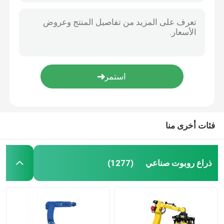
فئات أخرى منا
ذراع روبوت صناعي
(1277)