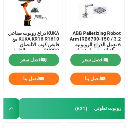
معلومات عنا
ABB Palletizing Robot
KUKA ذراع روبوت صناعي
جولة في المعمل
Arm IRB6700-150 / 3.2
KUKA KR16 R1610 مع
6 تعمل الذراع الروبوتية
قابض كوب الالتصاق
مع آلة التصنيع باستخدام
CNGBS مخصص القابض
رقابة جودة
الحاسب الآلي
من أجل منصات نقالة
افضل سعر
افضل سعر
اتصل بنا
اتصل بنا
اتصل بنا
مدونة
اطلب اقتباس
روبوت تعاوني
(631)
ذراع روبوت صناعي