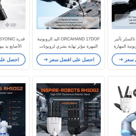
وركاهاند اللمس 351 تاكسلز تأثير
ORCAHAND 17DOF اليد الروبوتية
المهرة مؤثر نهاية بشري لروبوتات
الأصابع يد بي
الإنسانية
التحكم الع
 سعر
احصل على افضل سعر
احصل عل
ا