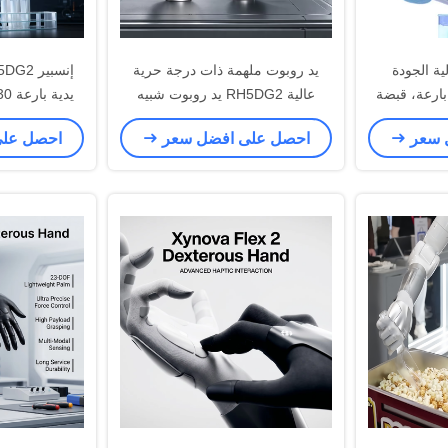
ية الجودة
يد روبوت ملهمة ذات درجة حرية
تية بارعة، قبضة
عالية RH5DG2 يد روبوت شبيه
كية مجسمة
بالإنسان متعددة الأصابع يدوية روبوتية
اليد الروبوت
 سعر
احصل على افضل سعر
احصل عل
تعاونية
البشري اليد الروبوت