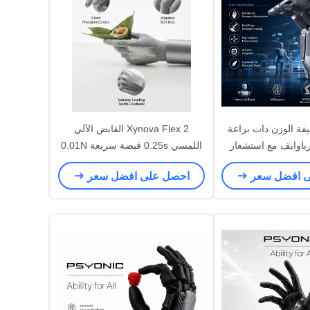
يفة الوزن ذات براعة
Xynova Flex 2 القابض الآلي
باوايف مع استشعار
اللمسي 0.25s قبضة سريعة 0.01N
لمسي
حساسية اللمس لاختيار المكان
ى افضل سعر
احصل على افضل سعر