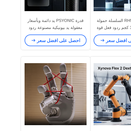
إنسبير RH5DG2 السلسلة حمولة
قدرة PSYONIC يد دائمة وبأسعار
يدية بارعة 30 كجم ردود فعل قوة
معقولة يد بيونيكية مصنوعة ردود
ية التلاعب الروبوت
فعل ميو الكهربائية اللمسية يد
ى افضل سعر
احصل على افضل سعر
ية ل UR كوبوت
اصطناعية