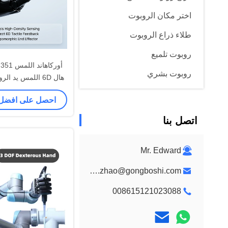
اختر مكان الروبوت
طلاء ذراع الروبوت
روبوت تلميع
أ
روبوت بشري
هال 6D اللمس يد الروبوتية المهارة
اليد المهارة
احصل على افضل
اتصل بنا
Mr. Edward
edward.zhao@gongboshi.com
008615121023088