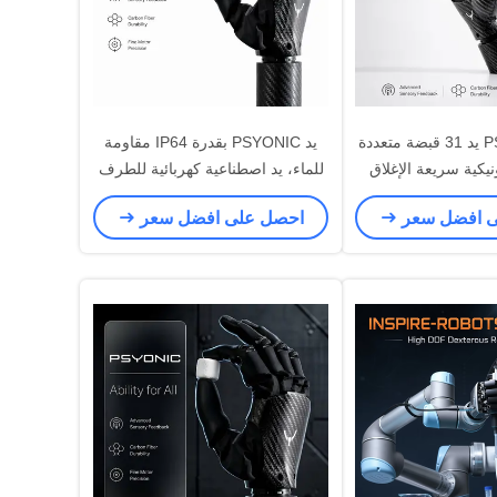
قدرة PSYONIC يد 31 قبضة متعددة
يد PSYONIC بقدرة IP64 مقاومة
ونيكية سريعة الإغلاق
للماء، يد اصطناعية كهربائية للطرف
ضلي الكهربائي يد
العلوي، يد بيونيك للاستخدام اليومي
ى افضل سعر
احصل على افضل سعر
صطناعية