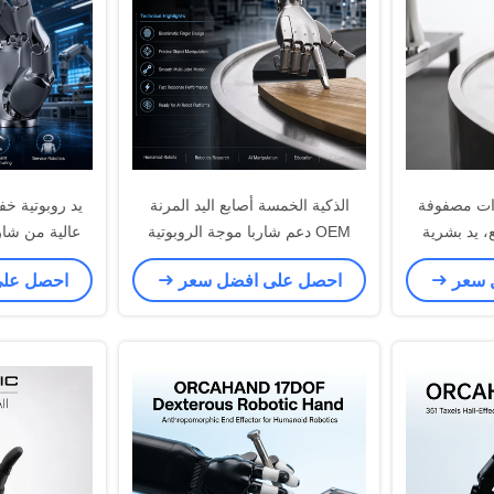
 ذات مصفوفة
الذكية الخمسة أصابع اليد المرنة
يد روبوتية خف
، يد بشرية
OEM دعم شاربا موجة الروبوتية
عالية من شار
بارعة من SharpaWave، يد روبوت
البشرية اليد 22 DOF اليد الروبوتية
 سعر
احصل على افضل سعر
احصل عل
طناعي من
المرنة
S