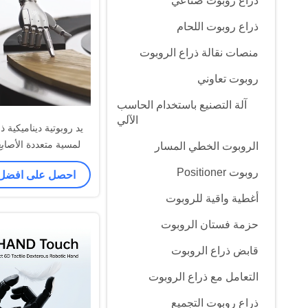
ذراع روبوت صناعي
ذراع روبوت اللحام
منصات نقالة ذراع الروبوت
روبوت تعاوني
آلة التصنيع باستخدام الحاسب
الآلي
يد روبوتية ديناميكية
لمسية متعددة الأصابع
الروبوت الخطي المسار
روبوت Positioner
احصل على افضل
ذكي بالذكاء الاص
harpaWave
أغطية واقية للروبوت
حزمة فستان الروبوت
قابض ذراع الروبوت
التعامل مع ذراع الروبوت
ذراع روبوت التجميع