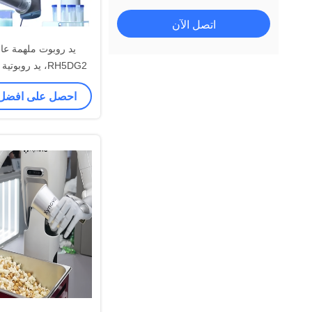
اتصل الآن
يد روبوت ملهمة عال
RH5DG2، يد روبو
مرنة، يد روبوتية ذ
احصل على افضل