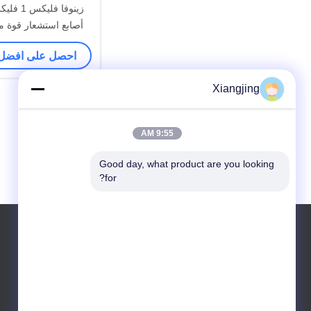
أصابع استشعار قوة مت
العقدة 3
احصل على افضل
الأنثروبومورفية الي
Xiangjing
9:55 AM
Good day, what product are you looking 
for?