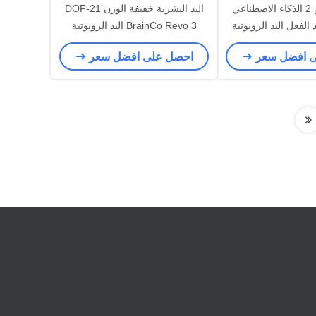
زينوفا فليكس 2 الذكاء الاصطناعي
اليد البشرية خفيفة الوزن 21-DOF
الفعل اليد الروبوتية
BrainCo Revo 3 اليد الروبوتية
ة الإنسانية اليد اليد
الماهرة للكوبوتات
ى افضل سعر
احصل على افضل سعر
المهارة AUBO I10 الروبوتات
لتعاونية