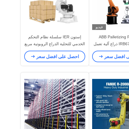
فيديو
ABB Palletizing
إستون IER سلسلة نظام التحكم
IRB6700-300 / 2.7 ذراع آلية تعمل
الخدمي للتحلية الذراع الروبوتية مربع
لة CNC
الكرتون خط التعبئة والتغليف نهاية
ى افضل سعر
احصل على افضل سعر
روبوت تحلية