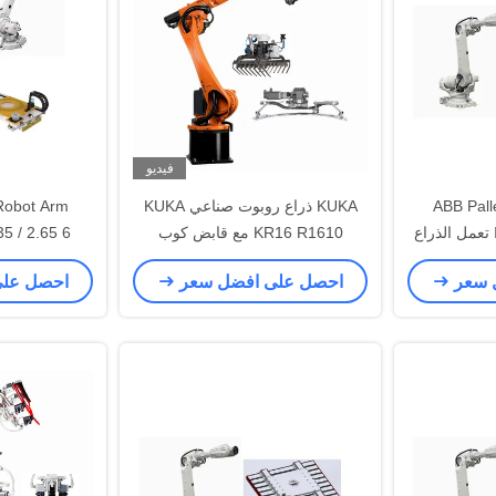
فيديو
ABB Pall
KUKA ذراع روبوت صناعي KUKA
 Robot Arm
IRB6700-150 / 3.2 6 تعمل الذراع
KR16 R1610 مع قابض كوب
يع باستخدام
الالتصاق CNGBS مخصص القابض
روبوت صناعي ي
 سعر
احصل على افضل سعر
احصل عل
لي
من أجل منصات نقالة