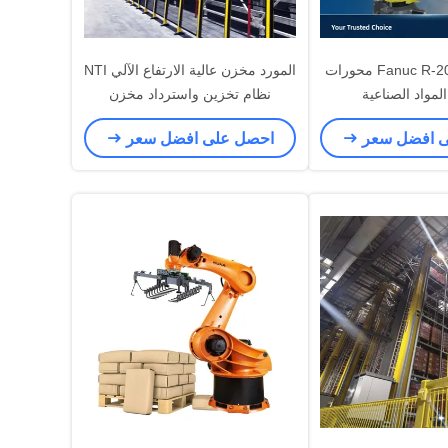
Fanuc R-2000ic/165F 6 محورات
المورد مخزن عالية الارتفاع الآلي NTI
لمواد الصناعية
نظام تخزين واسترداد مخزن
أوتوماتيكي نظام ASRS
ى افضل سعر
احصل على افضل سعر