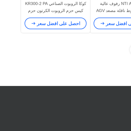
نظام NTI ASRS رفوف عالية
كوكا الروبوت الصناعي KR300-2 PA
المكدس خطوط ناقلة مصعد AGV
كيس حزم الروبوت الكرتون حزم
ة سياج أمان نظام
الصندوق الروبوت التراص السعر
ى افضل سعر
احصل على افضل سعر
ودع ذكي