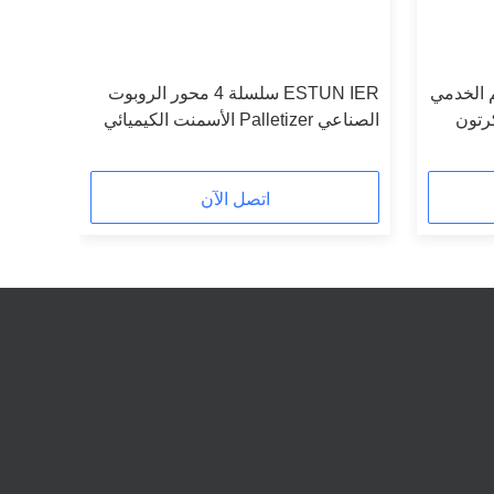
حكم الخدمي
ESTUN IER سلسلة 4 محور الروبوت
كرتون
الصناعي Palletizer الأسمنت الكيميائي
 تحلية
كيس التعامل مع مستودع الأتمتة
الروبوت Palletizing
اتصل الآن