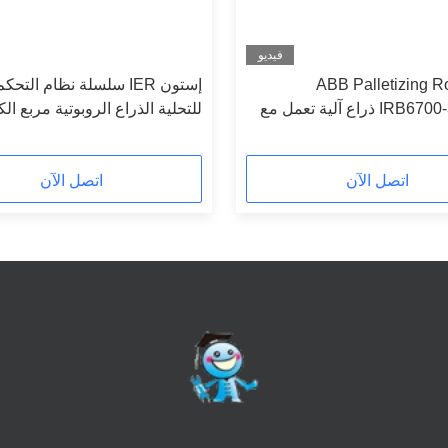
فيديو
ABB Palletizing R
إستون IER سلسلة نظام الت
IRB6700-300 / 2.7 ذراع آلية تعمل مع
للتحلية الذراع الروبوتية مربع ال
خط التعبئة والتغليف نهاية روبوت
اتصل الآن
اتصل الآن