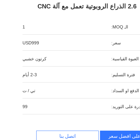
2.6 الذراع الروبوتية تعمل مع آلة CNC
الـ MOQ:
1
سعر:
USD999
العبوة القياسية:
كرتون خشبي
فترة التسليم:
2-3 أيام
لدفع او السداد:
تي / ت
رة على التوريد:
99
لى افضل سعر
اتصل بنا