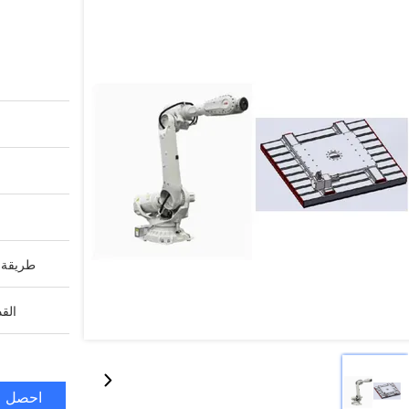
طريقة ا
القد
احصل ع