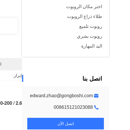
اختر مكان الروبوت
طلاء ذراع الروبوت
روبوت تلميع
روبوت بشري
اليد المهارة
ا
إبراز:
اتصل بنا
edward.zhao@gongboshi.com
ABB IRB6700-200 / 2.6 ذراع آلي
008615121023088
اتصل الآن