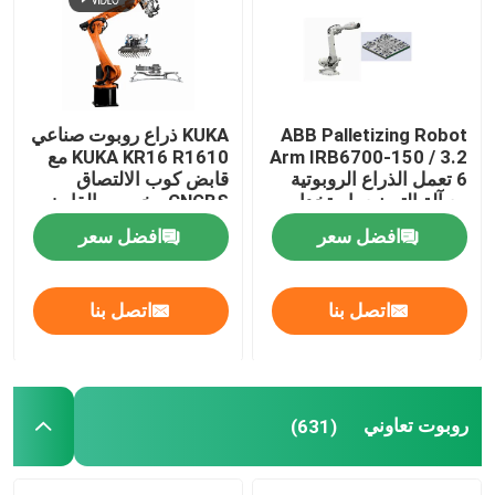
معلومات عنا
جولة في المعمل
ABB Palletizing Robot
KUKA ذراع روبوت صناعي
Arm IRB6700-150 / 3.2
KUKA KR16 R1610 مع
6 تعمل الذراع الروبوتية
قابض كوب الالتصاق
مع آلة التصنيع باستخدام
CNGBS مخصص القابض
رقابة جودة
الحاسب الآلي
من أجل منصات نقالة
افضل سعر
افضل سعر
اتصل بنا
اتصل بنا
اتصل بنا
مدونة
اطلب اقتباس
روبوت تعاوني
(631)
ذراع روبوت صناعي