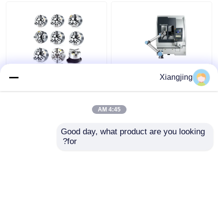
حزمة فستان الروبوت
قابض ذراع الروبوت
آلة 3 محور CNC مع ذراع
أوتو قوية 3 فكه من خلال
Xiangjing
التعامل مع ذراع الروبوت
روبوت تعاونية UR10e
الثقب تشاك الطاقة عالية
Cobot للطحن بدقة عالية
الجودة SCM440 تشاك
الطاقة القياسية
4:45 AM
ذراع روبوت التجميع
افضل سعر
افضل سعر
Good day, what product are you looking 
for?
اختر مكان الروبوت
اتصل بنا
اتصل بنا
طلاء ذراع الروبوت
عرض المزيد
روبوت تلميع