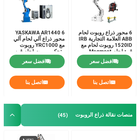
6 محور ذراع روبوت لحام
YASKAWA AR1440 6
ABB العلامة التجارية IRB
محور ذراع آلي لحام آلي
1520ID روبوت لحام مع
مع YRC1000 روبوت
قوة لحام Megmeet
متحكم روبوت لحام قوس
ومحدد
افضل سعر
افضل سعر
اتصل بنا
اتصل بنا
المنزل
منصات نقالة ذراع الروبوت
(45)
المنتجات
فيديوهات