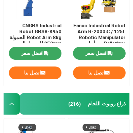
CNGBS Industrial
Fanuc Industrial Robot
Robot GBS8-K950
Arm R-2000iC / 125L
Robotic Manipulator
Robot Arm 8kg الحمولة
Palletizer من أجل
950mm للوصول إلى
منصات نقالة
معالجة طلاء التجميع
افضل سعر
افضل سعر
اتصل بنا
اتصل بنا
ذراع روبوت اللحام
(216)