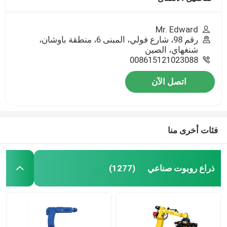
Mr. Edward
رقم 98، شارع فولي، المبنى 6، منطقة باوشان،
شنغهاي، الصين
008615121023088
اتصل الآن
فئات أخرى منا
ذراع روبوت صناعي
(1277)