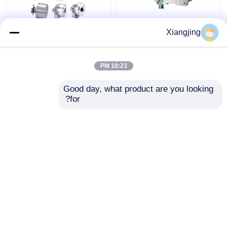
UR10e عالمية الذراع
أسطوانة هيدروليكية دوارة
Xiangjing
الروبوتية كوبوت مع
ذاتية القوة عالية السرعة
Sodick 3 محور آلة CNC
من خلال الثقب أسطوانة
لأتمتة الطحن عالية
هيدروليكية دوارة
10:23 PM
السرعة
افضل سعر
افضل سعر
Good day, what product are you looking 
for?
اتصل بنا
اتصل بنا
عرض المزيد
منزل
حول نا
اتصل بنا
Desktop Site
خريطة الموقع
سياسة الخصوصية