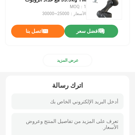
الروبوت
MOQ：1
الأسعار：25000~30000
ذراع روبوت اللحام
افضل سعر
اتصل بنا
منصات نقالة ذراع الروبوت
روبوت تعاوني
عرض المزيد
آلة التصنيع باستخدام الحاسب الآلي
اترك رسالة
الروبوت الخطي المسار
روبوت Positioner
أغطية واقية للروبوت