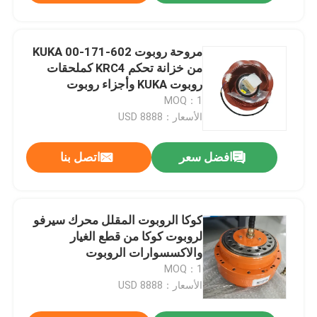
for UR cobot Pneumatic gripper
SP1 SP3 SP5 Hand gripper work
for UR cobot pneumatic gripper
مروحة روبوت KUKA 00-171-602
من خزانة تحكم KRC4 كملحقات
روبوت KUKA وأجزاء روبوت
MOQ：1
الأسعار：8888 USD
افضل سعر
اتصل بنا
كوكا الروبوت المقلل محرك سيرفو
لروبوت كوكا من قطع الغيار
والاكسسوارات الروبوت
MOQ：1
الأسعار：8888 USD