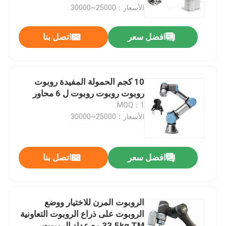
الأسعار：25000~30000
معلومات عنا
افضل سعر
اتصل بنا
جولة في المعمل
10 كجم الحمولة المفيدة روبوت
رقابة جودة
روبوت روبوت روبوت ل 6 محاور
MOQ：1
الأسعار：25000~30000
اتصل بنا
مدونة
افضل سعر
اتصل بنا
اطلب اقتباس
الروبوت المرن للاختيار ووضع
الروبوت على ذراع الروبوت التعاونية
ذراع روبوت صناعي
33.5kg TM مع عداد الروبوت