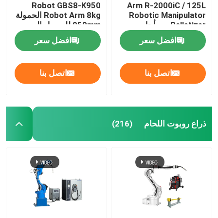
Robot GBS8-K950
Arm R-2000iC / 125L
Robotic Manipulator
Robot Arm 8kg الحمولة
روبوت بشري
Palletizer من أجل
950mm للوصول إلى
منصات نقالة
معالجة طلاء التجميع
افضل سعر
افضل سعر
اليد المهارة
اتصل بنا
اتصل بنا
ذراع روبوت اللحام
(216)