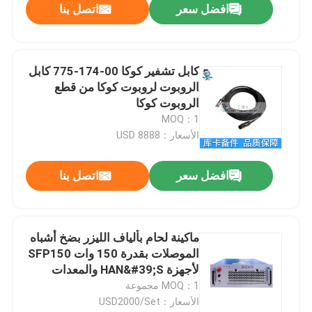
افضل سعر
اتصل بنا
كابل تشفير كوكا 00-174-775 كابل
الروبوت لروبوت كوكا من قطع
الروبوت كوكا
MOQ：1
الأسعار：8888 USD
افضل سعر
اتصل بنا
ماكينة لحام بألياف الليزر بضخ أشباه
الموصلات بقدرة 150 وات SFP150
لأجهزة HAN&#39;S والمعدات
الطبية ولحام الأجزاء المعدنية
MOQ：1 مجموعة
الصغيرة
الأسعار：USD2000/Set