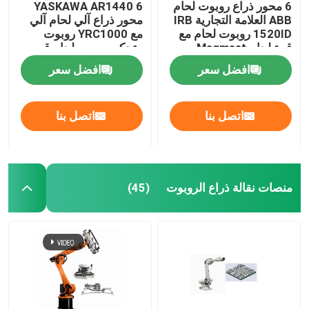
6 محور ذراع روبوت لحام
YASKAWA AR1440 6
ABB العلامة التجارية IRB
محور ذراع آلي لحام آلي
1520ID روبوت لحام مع
مع YRC1000 روبوت
قوة لحام Megmeet
متحكم روبوت لحام قوس
ومحدد
افضل سعر
افضل سعر
اتصل بنا
اتصل بنا
منصات نقالة ذراع الروبوت
(45)