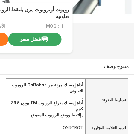
روبوت أونروبوت مرن يلتقط الروب
تعاونية
MOQ：1
الأسعار
افضل سعر
منتوج وصف
أداة إمساك مرنة من OnRobot للروبوت
التعاوني
,
تسليط الضوء:
أداة إمساك بذراع الروبوت TM بوزن 33.5
كجم
,
إلتقط ووضع الروبوت المقبض
اسم العلامة التجارية
ONROBOT