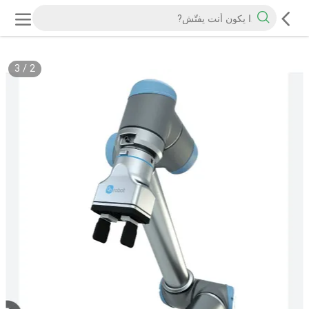
3
/
2