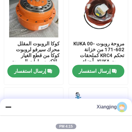
Hand gripper work for
UR cobot Pneumatic
معلومات عنا
gripper SP1 SP3 SP5
Hand gripper work for
UR cobot pneumatic
gripper
جولة في المعمل
مروحة روبوت KUKA 00-
كوكا الروبوت المقلل
171-602 من خزانة
محرك سيرفو لروبوت
رقابة جودة
تحكم KRC4 كملحقات
كوكا من قطع الغيار
روبوت KUKA وأجزاء
والاكسسوارات الروبوت
روبوت
إرسال استفسار
إرسال استفسار
اتصل بنا
مدونة
Xiangjing
اطلب اقتباس
4:15 PM
ذراع روبوت صناعي