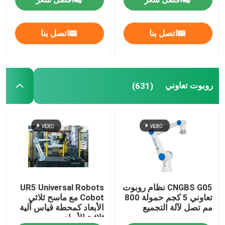
ذراع روبوت اللحام
اتصل بنا
اتصل بنا
منصات نقالة ذراع الروبوت
روبوت تعاوني
(631)
روبوت تعاوني
آلة التصنيع باستخدام الحاسب الآلي
الروبوت الخطي المسار
روبوت Positioner
CNGBS G05 نظام روبوت
UR5 Universal Robots
تعاوني 5 كجم حمولة 800
Cobot مع ماسح ثلاثي
مم تصل لآلة التجميع
الأبعاد كمحطة قياس آلية
أغطية واقية للروبوت
ثلاثية الأبعاد