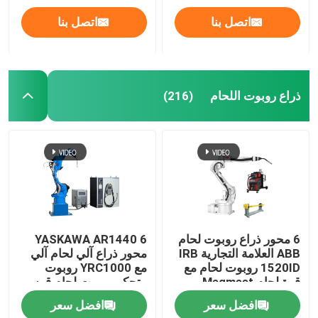
اتصل بنا
اتصل بنا
ذراع روبوت اللحام
(216)
المنزل
6 محور ذراع روبوت لحام
YASKAWA AR1440 6
ABB العلامة التجارية IRB
محور ذراع آلي لحام آلي
1520ID روبوت لحام مع
مع YRC1000 روبوت
المنتجات
قوة لحام Megmeet
متحكم روبوت لحام قوس
ومحدد
افضل سعر
افضل سعر
فيديوهات