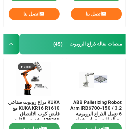
اتصل بنا
اتصل بنا
معلومات عنا
جولة في المعمل
منصات نقالة ذراع الروبوت
(45)
رقابة جودة
اتصل بنا
مدونة
ABB Palletizing Robot
KUKA ذراع روبوت صناعي
اطلب اقتباس
Arm IRB6700-150 / 3.2
KUKA KR16 R1610 مع
6 تعمل الذراع الروبوتية
قابض كوب الالتصاق
مع آلة التصنيع باستخدام
CNGBS مخصص القابض
الحاسب الآلي
من أجل منصات نقالة
ذراع روبوت صناعي
افضل سعر
افضل سعر