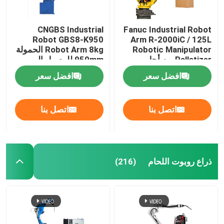
روبوت بشري
CNGBS Industrial
Fanuc Industrial Robot
Robot GBS8-K950
Arm R-2000iC / 125L
Robotic Manipulator
Robot Arm 8kg الحمولة
اليد المهارة
Palletizer من أجل
950mm للوصول إلى
منصات نقالة
معالجة طلاء التجميع
افضل سعر
افضل سعر
اتصل بنا
اتصل بنا
ذراع روبوت اللحام
(216)