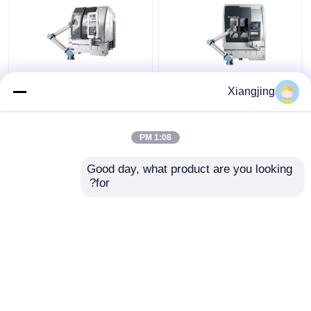
آلة 3 محور CNC مع ذراع
UR10e عالمية الذراع
Xiangjing
روبوت تعاونية UR10e
الروبوتية كوبوت مع
Cobot للطحن بدقة عالية
Sodick 3 محور آلة CNC
لأتمتة الطحن عالية
1:08 PM
السرعة
افضل سعر
افضل سعر
Good day, what product are you looking 
for?
اتصل بنا
اتصل بنا
عرض المزيد
منزل
حول نا
اتصل بنا
Desktop Site