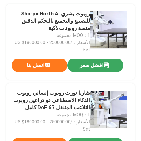
روبوت بشري Sharpa North AI
للتصنيع والتجميع بالتحكم الدقيق
منصة روبوتات ذكية
MOQ：1 مجموعة
الأسعار：US $180000.00 - 250000.00/
Set
افضل سعر
اتصل بنا
شاربا نورث روبوت إنساني روبوت
الذكاء الاصطناعي ذو ذراعين روبوت
التلاعب المتنقل 67 DoF كامل
الجسم
MOQ：1 مجموعة
الأسعار：US $180000.00 - 250000.00/
Set