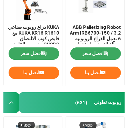
ABB Palletizing Robot
KUKA ذراع روبوت صناعي
Arm IRB6700-150 / 3.2
KUKA KR16 R1610 مع
6 تعمل الذراع الروبوتية
قابض كوب الالتصاق
مع آلة التصنيع باستخدام
CNGBS مخصص القابض
الحاسب الآلي
من أجل منصات نقالة
افضل سعر
افضل سعر
اتصل بنا
اتصل بنا
روبوت تعاوني
(631)