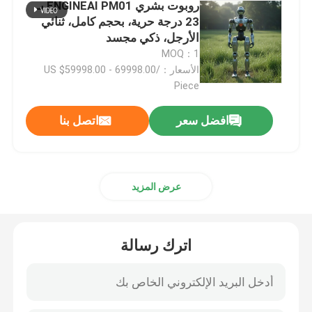
روبوت بشري ENGINEAI PM01 بـ
23 درجة حرية، بحجم كامل، ثنائي
ذراع روبوت اللحام
الأرجل، ذكي مجسد
MOQ：1
الأسعار：US $59998.00 - 69998.00/
منصات نقالة ذراع الروبوت
Piece
افضل سعر
اتصل بنا
روبوت تعاوني
آلة التصنيع باستخدام الحاسب الآلي
عرض المزيد
الروبوت الخطي المسار
اترك رسالة
روبوت Positioner
أغطية واقية للروبوت