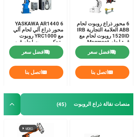
6 محور ذراع روبوت لحام
YASKAWA AR1440 6
ABB العلامة التجارية IRB
محور ذراع آلي لحام آلي
1520ID روبوت لحام مع
مع YRC1000 روبوت
قوة لحام Megmeet
متحكم روبوت لحام قوس
ومحدد
افضل سعر
افضل سعر
اتصل بنا
اتصل بنا
منصات نقالة ذراع الروبوت
(45)