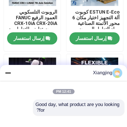
ESTUN E-Eco كوبوت
الروبوت التلسكوبي
معلومات عنا
آلة التجهيز اختيار مكان 6
العمود الرفيع FANUC
محور الأتمتة الصناعية
CRX-10iA CRX-20iA
مواد التعامل الروبوت
روبوت تعاوني للتعامل مع
جولة في المعمل
التعاوني
الحاويات
إرسال استفسار
إرسال استفسار
رقابة جودة
اتصل بنا
Xiangjing
مدونة
12:41 PM
Good day, what product are you looking 
اطلب اقتباس
for?
LINAK ELEVATE عمود
الروبوت التعاوني من
الرفع FANUC CRX-10iA
سلسلة FANUC CRX ذو
CRX-20iAL CRX-25iA
الحمولة المفيدة 10 كجم
ذراع روبوت صناعي