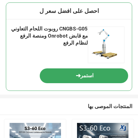
احصل على افضل سعر ل
CNGBS-G05 روبوت اللحام التعاوني
مع قابض Onrobot ومنصة الرفع
لنظام الرفع
استمر
المنتجات الموصى بها