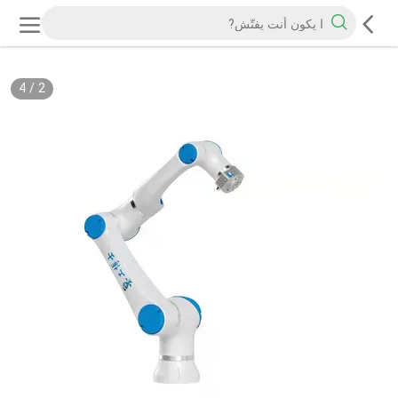
4
/
2