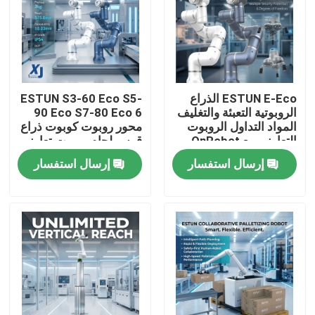
ESTUN E-Eco الذراع
ESTUN S3-60 Eco S5-
الروبوتية التعبئة والتغليف
90 Eco S7-80 Eco 6
المواد التداول الروبوت
محور روبوت كوبوت ذراع
التعاوني مع OnRobot
قوس لحام روبوت تعاوني
المقبض
CNGBS محرك تحديد
إرسال استفسار
إرسال استفسار
المواقع لحام
المنزل
المنتجات
فيديوهات