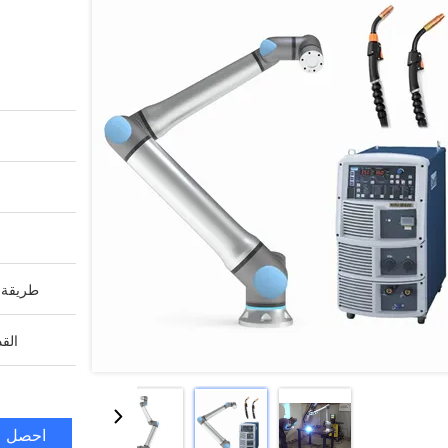
طريقة ا
القد
احصل ع