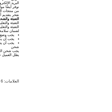
البريد الإلك
نوفر أيضًا مو
من منتجات الر
نفخر بتقديم أ
التعبئة والشح
التعبئة والتغ
التعبئة والتغل
لضمان سلامة ا
يجب وضع ا
يجب أن يك
يجب أن يتم
شحن
يجب شحن الروب
يظل العميل عل
العلامات:
6 محاور روبوت تعاوني 110vac