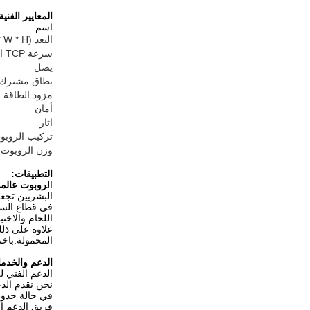
المعايير الفنية
اسم
البعد (L * W * H)
سرعة TCP النموذجية
يصل
نطاق مشترك
مزود الطاقة
أمان
اثار
تركيب الروبو
وزن الروبوت
التطبيقات:
ال
روبوت عالمي 20
البشريين تجعله
اللحام والاختب
المحمولة.باختصار ، يعتبر Universal Robot UR20 موثو
الدعم والخدم
الدعم الفني ل
نحن نقدم الدع
في حالة حدوث 