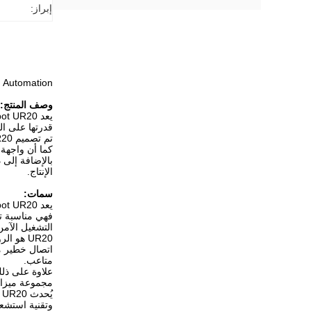
إبراز:
bot Welding Automation
وصف المنتج:
يعد Universal Robot UR20 روبوتًا صناعيًا متعدد الاستخدامات وموثوقًا للغاية يوفر العديد من المزايا للأتمتة الصناعية.
قدرتها على ال
تم تصميم UR20 بهيكل خفيف الوزن ومضغوط ، مما يجعل من السهل تحريكه أو دمجه في خطوط التصنيع الحالية.
كما أن واجهة
الإنتاج.
سمات:
فهي مناسبة تم
التشغيل الآمن
UR20 هو
اتصال خطير م
متاعب.
مجموعة ميزات
وتقنية استشعا