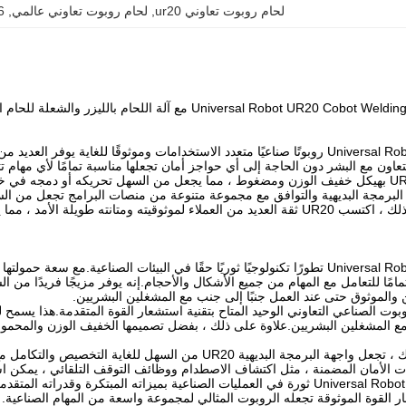
لحام روبوت تعاوني ur20
, 
لحام روبوت تعاوني عالمي
, 
6 محاور تصنيع
Universal Robot UR20 Co مع آلة اللحام بالليزر والشعلة للحام التلقائي
تعاون مع البشر دون الحاجة إلى أي حواجز أمان تجعلها مناسبة تمامًا لأي مهام 
 البرمجة البديهية والتوافق مع مجموعة متنوعة من منصات البرامج تجعل من ا
بالإضافة إلى ذلك ، اكتسب UR20 ثقة العديد من العملاء لموثوقيته ومتانته ط
امًا للتعامل مع المهام من جميع الأشكال والأحجام.إنه يوفر مزيجًا فريدًا من ال
 والموثوق حتى عند العمل جنبًا إلى جنب مع المشغلين البشريين.
 الروبوت الصناعي التعاوني الوحيد المتاح بتقنية استشعار القوة المتقدمة.هذا يسمح
ع المشغلين البشريين.علاوة على ذلك ، بفضل تصميمها الخفيف الوزن والمحمول
علاوة على ذلك ، تجعل واجهة البرمجة البديهية UR20 من السه
 الأمان المضمنة ، مثل اكتشاف الاصطدام ووظائف التوقف التلقائي ، يمكن است
يُحدث Universal Robot UR20 ثورة في العمليات الصناعية بميزاته المبتكرة وقد
ر القوة الموثوقة تجعله الروبوت المثالي لمجموعة واسعة من المهام الصناعية.