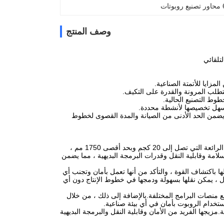
 روبوتات
وصف المنتج
تتطلب المرونة والقدرة على التكيف.
لسهل تخصيصها لأنشطة محددة.
ويلة الأمد ، مما يضمن الحد الأدنى من الصيانة والمدة القصوى لخطوط
يعد Universal Robot UR20 تطورًا تكنولوجيًا ثوريًا حقًا في البيئات الصناعية.مع سعة حمولتها الرائعة التي تصل إلى 20 كجم وبحد أقصى 1750 مم ،
سلامة وقابلية النقل وقدرات البرمجة البديهية ، مما يضمن
 لها باكتشاف القوة ، والتأكد من أنها تعمل بأمان وتجنب أي
 ، يمكن نقلها بسهولة ودمجها في خطوط الإنتاج دون أي
ل للغاية التخصيص والتكامل مع منصات البرامج المختلفة.بالإضافة إلى ذلك ، من خلال
خدام الروبوت بأمان في أي بيئة صناعية.
راته المتقدمة.مزيجها الفريد من الأمان وقابلية النقل والبرمجة البديهية