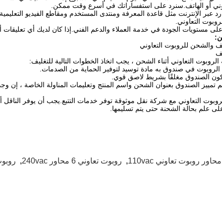
تروني أو الهاتف.سنرد على استفساراتك في أسرع وقت ممكن.
ارد عبر الإنترنت مثل قاعدة المعرفة ومنتدى المستخدم ومقاطع الفيديو التعلي
وبوت التعاوني.
على مستويات الجودة في خدمة العملاء والدعم الفني.إذا كان لديك أي تعليقات أو ا
ن:
ليف والشحن للروبوت التعاوني
يف
لروبوت التعاوني أثناء الشحن ، يجب اتخاذ الخطوات التالية للتغليف:
لروبوت في صندوق به مادة توسيد لتوفير الحماية من الصدمات.
ون الصندوق مغلقًا بشريط لاصق قوي.
 تمييز الصندوق بعنوان الشحن واسم المنتج وتعليمات المناولة الخاصة ، إن وج
وت التعاوني مع شركة نقل موثوقة توفر خدمات التتبع.يجب أن يوفر الناقل أيضًا
ى علم بحالة الشحنة حتى يتم تسليمها.
,
روبوت تعاوني 6 محاور 240vac
,
روبوت 