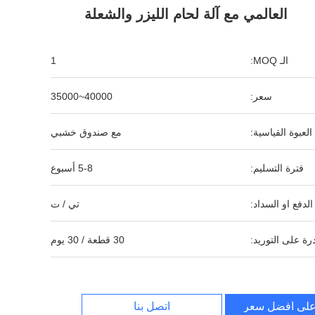
العالمي مع آلة لحام الليزر والشعلة
الـ MOQ:
1
سعر:
40000~35000
العبوة القياسية:
مع صندوق خشبي
فترة التسليم:
5-8 أسبوع
لدفع او السداد:
تي / ت
رة على التوريد:
30 قطعة / 30 يوم
لى افضل سعر
اتصل بنا