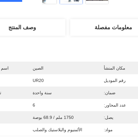
معلومات مفصلة
وصف المنتج
مكان المنشأ
الصين
اسم ا
رقم الموديل
UR20
ضمان:
سنة واحدة
ت
عدد المحاور:
6
يصل:
1750 ملم / 68.9 بوصة
مواد:
الألمنيوم والبلاستيك والصلب