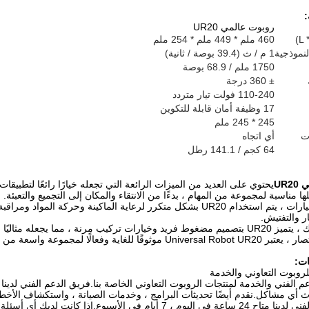
:
روبوت عالمي UR20
460 ملم * 449 ملم * 254 ملم
1 م / ث (39.4 بوصة / ثانية)
1750 ملم / 68.9 بوصة
± 360 درجة
110-240 فولت تيار متردد
17 وظيفة أمان قابلة للتكوين
245 * 245 ملم
ت
أي اتجاه
64 كجم / 141.1 رطل
UR
يحتوي على العديد من الميزات الرائعة التي تجعله خيارًا رائعًا لتطبيقات
ا مناسبة لمجموعة من المهام ، بدءًا من الانتقاء والمكان إلى التجميع والتعبئة.
في قطاع السيارات ، يتم استخدام UR20 بشكل متكرر لرعاية الماكينة وح
ار والتفتيش.
علاوة على ذلك ، يتميز UR20 بتصميم مضغوط فريد وخيارات تركيب مرنة ، مما يجعل
قًا للغاية وفعالًا لمجموعة واسعة من المهام.
ات:
لروبوت التعاوني والخدمة
م الفني والخدمة لمنتجات الروبوت التعاوني الخاصة بنا.فريق الدعم الفني لدينا 
أي مشاكل.نقدم أيضًا تحديثات البرامج ، وخدمات الصيانة ، واستكشاف الأخطا
فريق الدعم الفني لدينا متاح 24 ساعة في اليوم ، 7 أيام في الأس