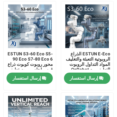
ESTUN E-Eco الذراع
ESTUN S3-60 Eco S5-
الروبوتية التعبئة والتغليف
90 Eco S7-80 Eco 6
المواد التداول الروبوت
محور روبوت كوبوت ذراع
التعاوني مع OnRobot
قوس لحام روبوت تعاوني
المقبض
CNGBS محرك تحديد
إرسال استفسار
إرسال استفسار
المواقع لحام
المنزل
المنتجات
فيديوهات