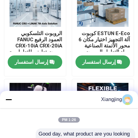
معلومات عنا
ESTUN E-Eco كوبوت
الروبوت التلسكوبي
جولة في المعمل
آلة التجهيز اختيار مكان 6
العمود الرفيع FANUC
محور الأتمتة الصناعية
CRX-10iA CRX-20iA
مواد التعامل الروبوت
روبوت تعاوني للتعامل مع
رقابة جودة
التعاوني
الحاويات
إرسال استفسار
إرسال استفسار
اتصل بنا
مدونة
Xiangjing
اطلب اقتباس
1:26 PM
Good day, what product are you looking 
ذراع روبوت صناعي