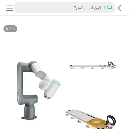
5
/
2