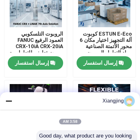
معلومات عنا
ESTUN E-Eco كوبوت
الروبوت التلسكوبي
جولة في المعمل
آلة التجهيز اختيار مكان 6
العمود الرفيع FANUC
محور الأتمتة الصناعية
CRX-10iA CRX-20iA
مواد التعامل الروبوت
روبوت تعاوني للتعامل مع
رقابة جودة
التعاوني
الحاويات
إرسال استفسار
إرسال استفسار
اتصل بنا
مدونة
Xiangjing
اطلب اقتباس
3:58 AM
Good day, what product are you looking 
ذراع روبوت صناعي