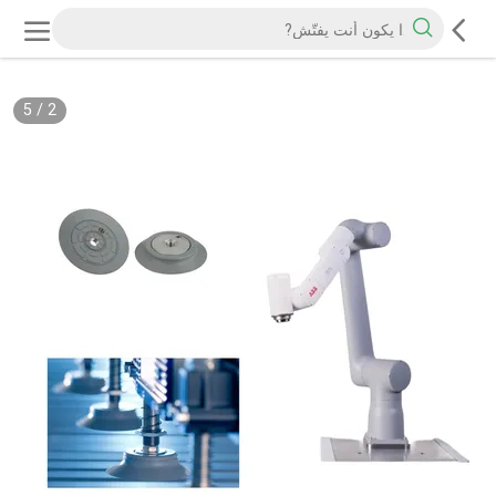
5
/
2