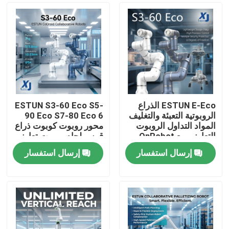
ESTUN E-Eco الذراع
ESTUN S3-60 Eco S5-
الروبوتية التعبئة والتغليف
90 Eco S7-80 Eco 6
المواد التداول الروبوت
محور روبوت كوبوت ذراع
التعاوني مع OnRobot
قوس لحام روبوت تعاوني
المقبض
CNGBS محرك تحديد
إرسال استفسار
إرسال استفسار
المواقع لحام
المنزل
المنتجات
فيديوهات