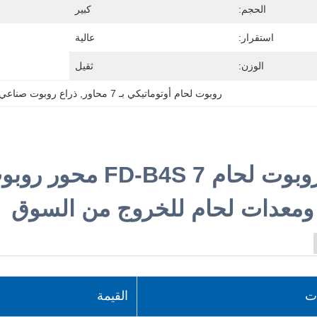
الحجم:
كبير
استقرار:
عالية
الوزن:
ثقيل
روبوت لحام أوتوماتيكي بـ 7 محاور
, 
ذراع روبوت صناعي
سعر روبوت لحام B4S 7
ومعدات لحام للخروج من السوق
ت
القيمة