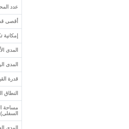
عدد المح
أقصى قدر
إمكانية ت
المدى ال
المدى ال
قدرة القي
النطاق العامل،
السفلى)
المدى العامل، ا