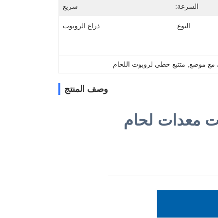
السرعة:
سريع
النوع:
ذراع الروبوت
 مع موضع
, 
متتبع خطي لروبوت اللحام
وصف المنتج
FD- محور روبوت معدات لحام