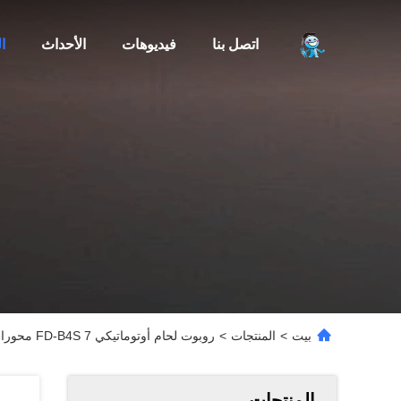
اتصل بنا
فيديوهات
الأحداث
ا
بيت
>
المنتجات
>
روبوت لحام أوتوماتيكي FD-B4S 7 محورات معدات لحام أخرى روبوت و 3 محورات موجهة و روبوت متتبع خطي
المنتجات