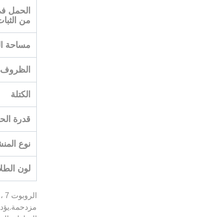
الحمل في
من الثبات، J6 (ال
مساحة ال
الظروف ال
الكتلة
قدرة الحم
نوع المنش
لون الطلا
مزدحمة.يؤدي