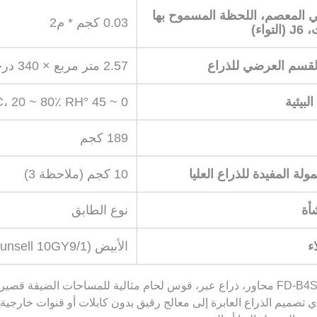
 المعصم، اللحظة المسموح بها
0.03 كجم * م2
تواء)
قسم العرضي للذراع
2.57 متر مربع × 340 درجة
بيئية
0 ~ 45 °C، 20 ~ 80٪ RH (لا توتر)
189 كجم
ولة المفيدة للذراع العليا
10 كجم (ملاحظة 3)
أة
نوع الطابق
ء
الأبيض (Munsell 10GY9/1)
الروبوت FD-B4S، 7 محاور، ذراع عبر، قوس لحام مثالية للمساحات الضي
 تصميم الذراع العابرة إلى معالج رقيق بدون كابلات أو قنوات خارجية