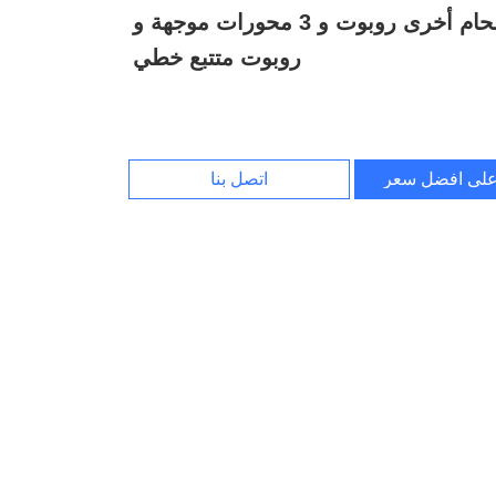
معدات لحام أخرى روبوت و 3 محورات موجهة و
روبوت متتبع خطي
لى افضل سعر
اتصل بنا