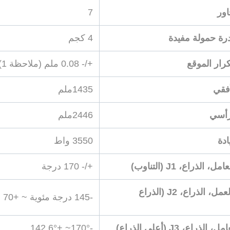
اور
7
ة حمولة مفيدة
4 كجم
كرار الموقع
+/- 0.08 ملم (ملاحظة 1)
أفقي
1435ملم
رأسي
2446ملم
ادة
3550 واط
 الذراع، J1 (التناوب)
+/- 170 درجة
مساحة العمل، الذراع، J2 (الذراع
-145 درجة مئوية ~ +70 درجة مئوية
لذراع، J3 (أعلى الذراع)
-170°~ +142.6°