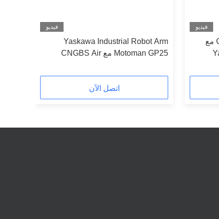
فيديو
فيديو
ذراع الروبوت الصناعي CNGBS مع
Yaskawa Industrial Robot Arm
Yaska
Motoman GP25 مع CNGBS Air
Gripper لتجميع مناولة المواد
اتصل الآن