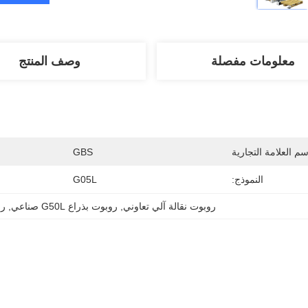
معلومات مفصلة
وصف المنتج
سم العلامة التجارية
GBS
النموذج:
G05L
روبوت نقالة آلي تعاوني
, 
روبوت بذراع G50L صناعي
, 
رو