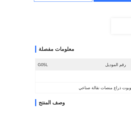
معلومات مفصلة
رقم الموديل
G05L
بوت ذراع منصات نقالة صناعي
وصف المنتج