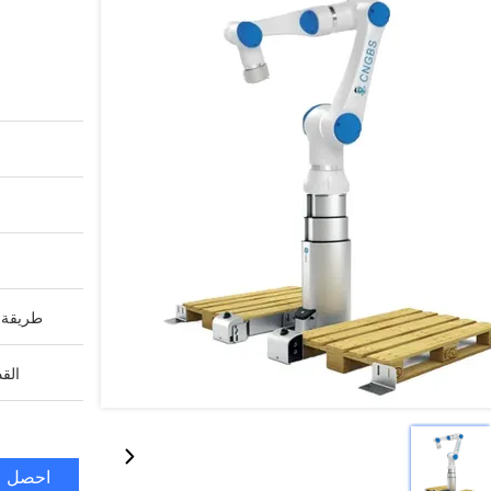
طريقة ا
القد
احصل ع