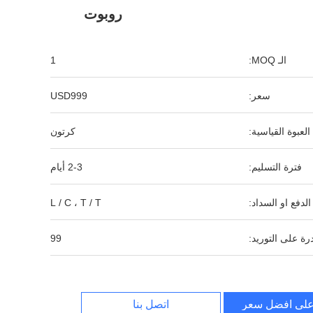
روبوت
الـ MOQ:
1
سعر:
USD999
العبوة القياسية:
كرتون
فترة التسليم:
2-3 أيام
لدفع او السداد:
L / C ، T / T
رة على التوريد:
99
لى افضل سعر
اتصل بنا