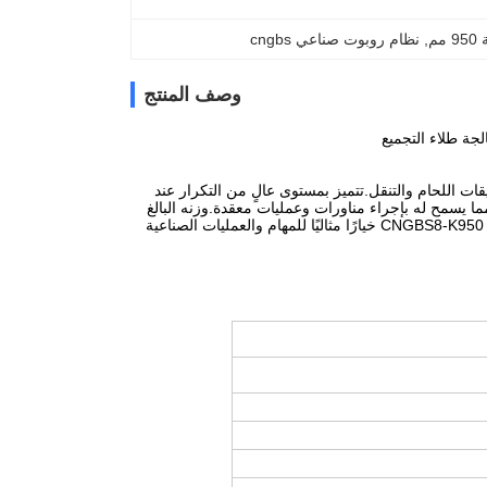
م
, 
نظام روبوت صناعي cngbs
وصف المنتج
متطور مثالي لتطبيقات اللحام والتنقل.تتميز بمستوى عالٍ من التكرار عند
ناسبة للعمليات عالية الدقة.يحتوي ذراع الروبوت هذا على 6 محاور ، مما يسمح له بإجراء مناورات وعمليات معقدة.وزنه البالغ
49.5 كجم يجعله سهل الحمل ، مما يسمح بنقله وإعداده بسرعة.يعتبر ذراع الروبوت الصناعي CNGBS8-K950 خيارًا مثاليًا للمهام والعمليات الصناعية