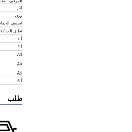
الموقف المتص
اثار
وزن
تصنيف الحماي
نطاق الحركة
أ 1
أ 2
A3
A4
A5
أ 6
طلب