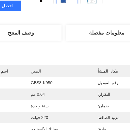
احصل ع
معلومات مفصلة
وصف المنتج
مكان المنشأ
الصين
اسم ا
رقم الموديل
GBS8-K950
التكرار:
0.04 مم
ضمان:
سنة واحدة
مزود الطاقة:
220 فولت
مادة:
سبائك الألومنيوم