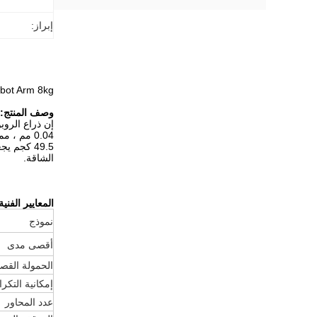
إبراز:
S8-K950 Robot Arm 8kg
وصف المنتج:
الشاقة.
المعايير الفنية
نموذج
أقصى مدى
الحمولة القص
إمكانية التكرار ( 9283
عدد المحاور