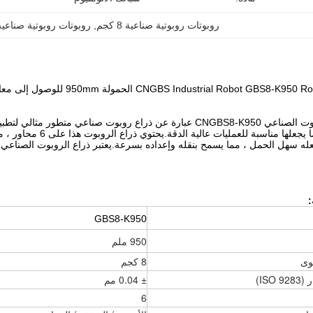
روبوتات روبوتية صناعية 8 كجم
, 
روبوتات روبوتية صناعية 950 م
CNGBS Industrial Robot GB الحمولة 950mm للوصول إلى معالجة طلاء التجميع
إن ذراع الروبوت الصناعي CNGBS8-K950 عبارة عن ذراع روبوت صناعي 
0.04 مم ، مما يجعلها م
:
GBS8-K950
950 ملم
وى
8 كجم
ISO)
± 0.04 مم
6