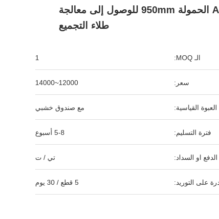
Arm 8kg الحمولة 950mm للوصول إلى معالجة
طلاء التجميع
الـ MOQ:
1
سعر:
12000~14000
العبوة القياسية:
مع صندوق خشبي
فترة التسليم:
5-8 أسبوع
لدفع او السداد:
تي / ت
رة على التوريد:
5 قطع / 30 يوم