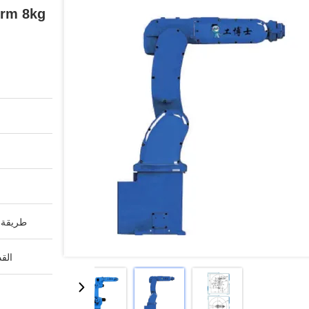
طريقة ا
القد