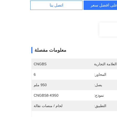
لى افضل سعر
اتصل بنا
معلومات مفصلة
لعلامة التجارية
CNGBS
المحاور:
6
يصل:
950 ملم
نموذج:
CNGBS8-K950
التطبيق:
لحام / منصات نقالة