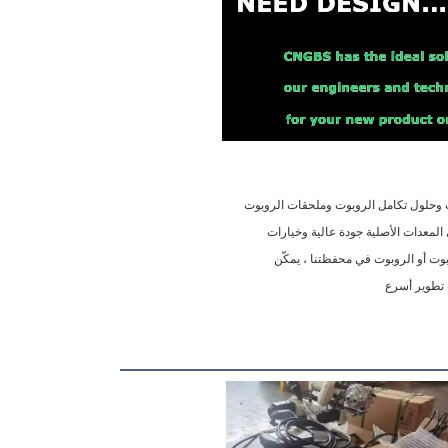
حلول تكامل الروبوت والروبوت المخصص جميع التصاميم الموجودة في محفظة CNGBS الخاصة بالروبوت وحلول تكامل الروبوت وملحقات الروبوت 
يتم تخصيصها بشكل كامل وسهل (انظر بعض خيارات التخصيص العديدة المدرجة أعلاه) التي توفر لمصنعي المعدات الأصلية جودة عالية وخيارات 
فعالة من حيث التكلفة تلبي احتياجاتهم مطالب محددة لتطبيق OEM.اختيار تخصيص أحد حلول تكامل الروبوت أو الروبوت في محفظتنا ، يمكّن 
 تطوير أسرع