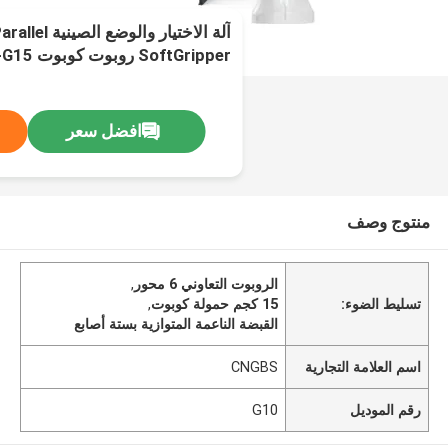
آلة الاختيار والو
وحمل 15 كيلوغرام
افضل سعر
منتوج وصف
الروبوت التعاوني 6 محور
,
تسليط الضوء:
15 كجم حمولة كوبوت
,
القبضة الناعمة المتوازية بستة أصابع
اسم العلامة التجارية
CNGBS
رقم الموديل
G10