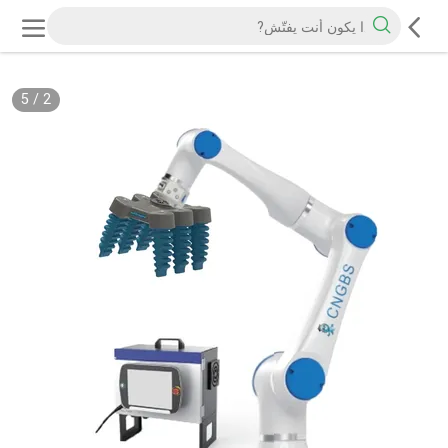
5
/
2