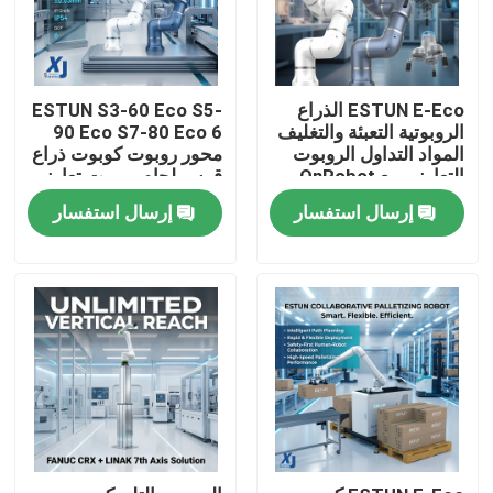
ESTUN E-Eco الذراع
ESTUN S3-60 Eco S5-
الروبوتية التعبئة والتغليف
90 Eco S7-80 Eco 6
المواد التداول الروبوت
محور روبوت كوبوت ذراع
التعاوني مع OnRobot
قوس لحام روبوت تعاوني
المقبض
CNGBS محرك تحديد
إرسال استفسار
إرسال استفسار
المواقع لحام
المنزل
المنتجات
فيديوهات