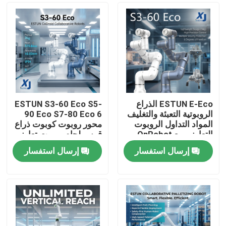
ESTUN E-Eco الذراع
ESTUN S3-60 Eco S5-
الروبوتية التعبئة والتغليف
90 Eco S7-80 Eco 6
المواد التداول الروبوت
محور روبوت كوبوت ذراع
التعاوني مع OnRobot
قوس لحام روبوت تعاوني
المقبض
CNGBS محرك تحديد
إرسال استفسار
إرسال استفسار
المواقع لحام
المنزل
المنتجات
فيديوهات