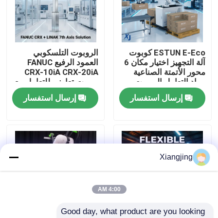
معلومات عنا
ESTUN E-Eco كوبوت
الروبوت التلسكوبي
جولة في المعمل
آلة التجهيز اختيار مكان 6
العمود الرفيع FANUC
محور الأتمتة الصناعية
CRX-10iA CRX-20iA
مواد التعامل الروبوت
روبوت تعاوني للتعامل مع
رقابة جودة
التعاوني
الحاويات
إرسال استفسار
إرسال استفسار
اتصل بنا
مدونة
Xiangjing
اطلب اقتباس
4:00 AM
Good day, what product are you looking 
ذراع روبوت صناعي