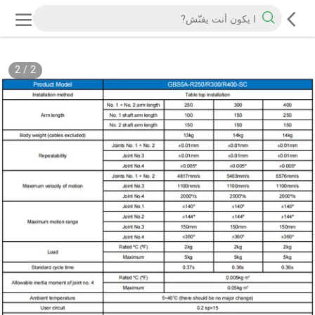
2
/
2