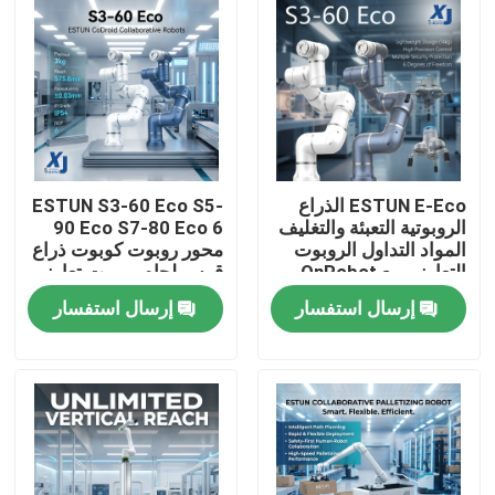
ESTUN E-Eco الذراع
ESTUN S3-60 Eco S5-
الروبوتية التعبئة والتغليف
90 Eco S7-80 Eco 6
المواد التداول الروبوت
محور روبوت كوبوت ذراع
التعاوني مع OnRobot
قوس لحام روبوت تعاوني
المقبض
CNGBS محرك تحديد
إرسال استفسار
إرسال استفسار
المواقع لحام
المنزل
المنتجات
فيديوهات