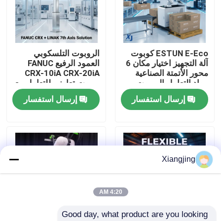
معلومات عنا
ESTUN E-Eco كوبوت
الروبوت التلسكوبي
جولة في المعمل
آلة التجهيز اختيار مكان 6
العمود الرفيع FANUC
محور الأتمتة الصناعية
CRX-10iA CRX-20iA
مواد التعامل الروبوت
روبوت تعاوني للتعامل مع
رقابة جودة
التعاوني
الحاويات
إرسال استفسار
إرسال استفسار
اتصل بنا
مدونة
Xiangjing
اطلب اقتباس
4:20 AM
Good day, what product are you looking 
ذراع روبوت صناعي