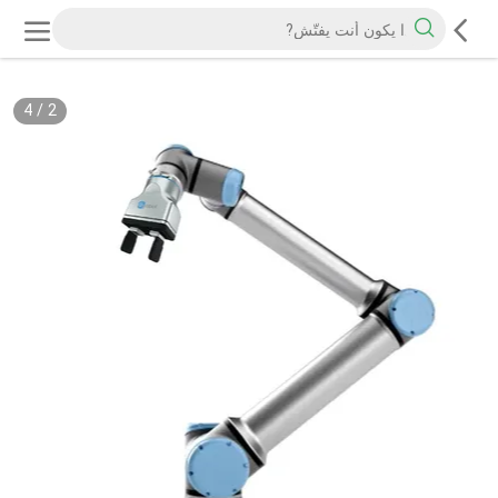
4
/
2