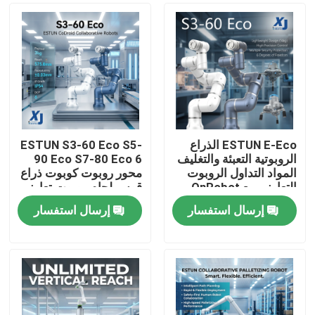
ESTUN E-Eco الذراع
ESTUN S3-60 Eco S5-
الروبوتية التعبئة والتغليف
90 Eco S7-80 Eco 6
المواد التداول الروبوت
محور روبوت كوبوت ذراع
التعاوني مع OnRobot
قوس لحام روبوت تعاوني
المقبض
CNGBS محرك تحديد
إرسال استفسار
إرسال استفسار
المواقع لحام
المنزل
المنتجات
فيديوهات