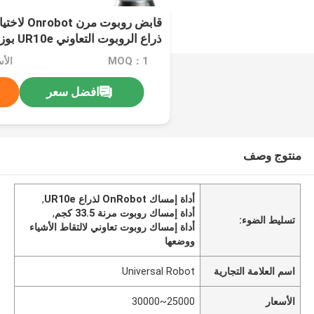
قابض روبوت
ذراع الروبوت التعاوني UR10e بوزن 33.5 كجم
MOQ：1
الأسعار
افضل سعر
منتوج وصف
أداة إمساك OnRobot لذراع UR10e
,
أداة إمساك روبوت مرنة 33.5 كجم
,
تسليط الضوء:
أداة إمساك روبوت تعاوني لالتقاط الأشياء
ووضعها
اسم العلامة التجارية
Universal Robot
الأسعار
25000~30000