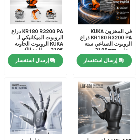
في المخزون KUKA
KR180 R3200 PA ذراع
KR180 R3200 PA ذراع
الروبوت الميكانيكي لـ
الروبوت الصناعي ستة
KUKA الروبوت الحاوية
محاور، 3195mm
3195 مم الحد الأقصى
الوصول
للوصول
إرسال استفسار
إرسال استفسار
المنزل
المنتجات
فيديوهات