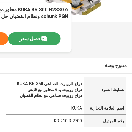
 KR 360 R2830 6
schunk PGN ونظام القضبا
لاختيار مكان و
افضل سعر
منتوج وصف
ذراع الروبوت الصناعي KUKA KR 360
,
تسليط الضوء:
ذراع روبوت بـ 6 محاور مع قابض
,
ذراع روبوت صناعي مع نظام القضبان
اسم العلامة التجارية
KUKA
رقم الموديل
KR 210 R 2700