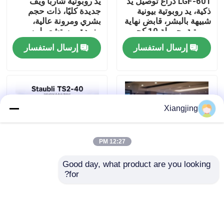
LGF-601 ذراع توصيل يد
يد روبوتية شاربا ويف
ذكية، يد روبوتية بيونية
جديدة كليًا، ذات حجم
شبيهة بالبشر، قابض نهاية
بشري ومرونة عالية،
معلومات عنا
روبوتية بحمولة 10 كجم
مزودة بمستشعر لمسي
وناقل CAN
عالي الدقة للتكامل مع
إرسال استفسار
إرسال استفسار
الروبوتات
جولة في المعمل
رقابة جودة
Xiangjing
اتصل بنا
12:27 PM
مدونة
Good day, what product are you looking 
for?
روبوت الذكاء الاصطناعي
Staubli TS2-40 ذراع
البشري UBTECH 2026
روبوتية SCARA فائقة
اطلب اقتباس
روبوت الخدمة البشرية
السرعة لتحديد مكان قطع
الغيار الصغيرة معالجة
الغرف النظيفة إنتاج
ذراع روبوت صناعي
إرسال استفسار
إرسال استفسار