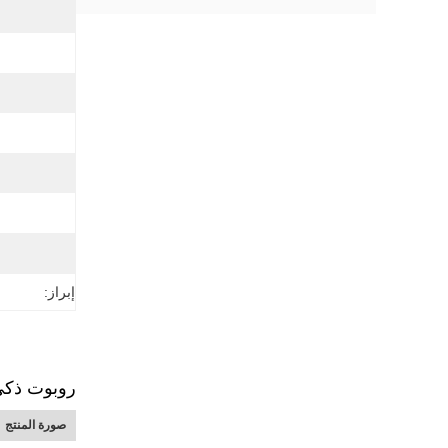
إبراز:
روبوت ذكي KR 210 R2700 ذراع آلي إضافي 6 محاور مع رأس لحام لحام البقعة رو
صورة المنتج