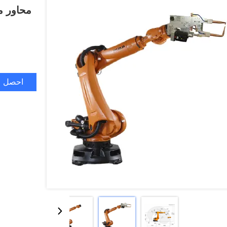
محاور م
احصل ع