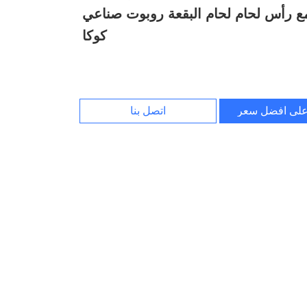
ع رأس لحام لحام البقعة روبوت صناعي
كوكا
لى افضل سعر
اتصل بنا