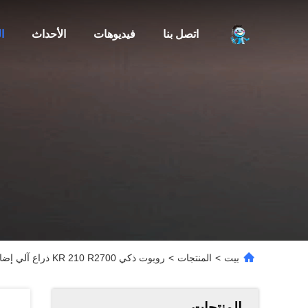
اتصل بنا
فيديوهات
الأحداث
ا
بيت
>
المنتجات
>
روبوت ذكي KR 210 R2700 ذراع آلي إضافي 6 محاور مع رأس لحام لحام البقعة روبوت صناعي كوكا
المنتجات