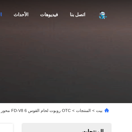
اتصل بنا
فيديوهات
الأحداث
ا
بيت
>
المنتجات
>
OTC روبوت لحام القوس FD-V8 6 محور ماج tig mig روبوت لحام مع مصدر لحام DM350 وموضع CNGBS
المنتجات