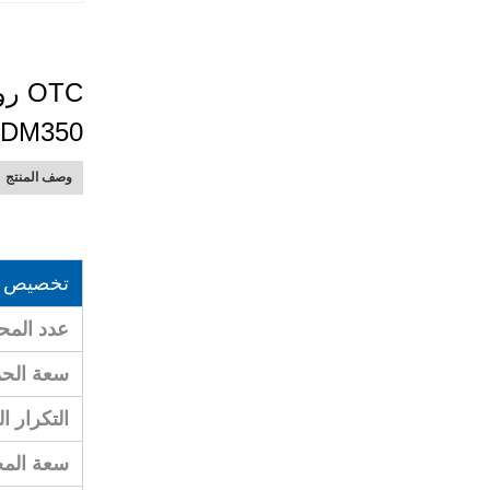
DM350 وموضع CNGBS
وصف المنتج
تخصيص
عدد المح
سعة الحم
التكرار 
سعة الم