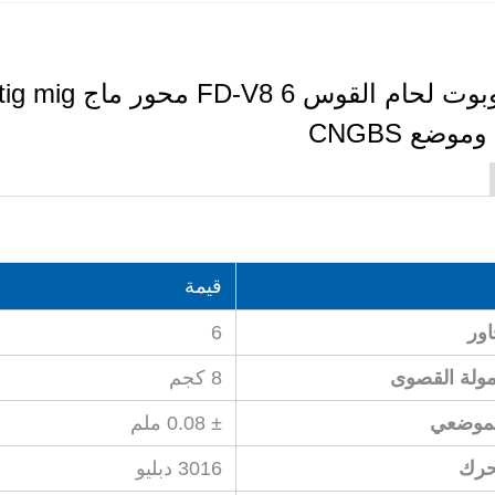
قيمة
اور
6
ولة القصوى
8 كجم
الموضعي
± 0.08 ملم
حرك
3016 دبليو