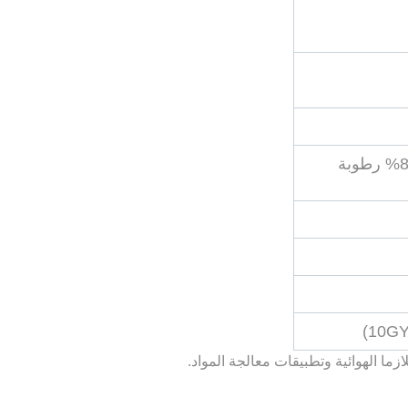
0 ~ 45 درجة مئوية، 20 ~ 80% رطوبة