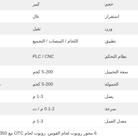
حجم:
كبير
استقرار:
عال
وزن:
ثقيل
تطبيق:
اللحام / المنصات / التجميع
نظام التحكم:
PLC / CNC
سعة التحميل:
5-200 كجم
الحمولة:
5-200 كجم
م
يصل:
1-3 م
سرعة:
0.1-2 م / ث
معدل العمل:
1-3 م
6 محور روبوت لحام القوس
, 
روبوت لحام OTC مع DM350