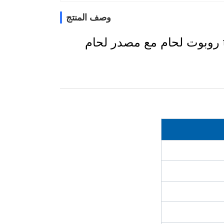
وصف المنتج
OTC روبوت لحام القوس FD-V8 6 محور ماج tig mig روبوت لحام مع مصدر لحام