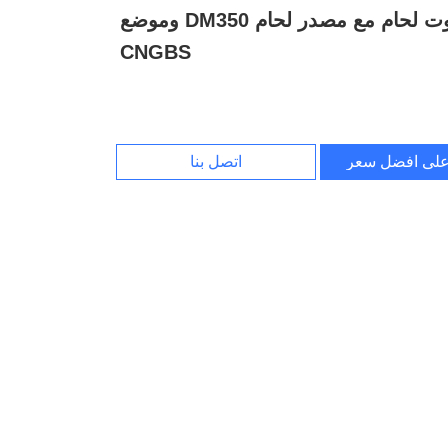
Mig روبوت لحام مع مصدر لحام DM350 وموضع
CNGBS
لى افضل سعر
اتصل بنا