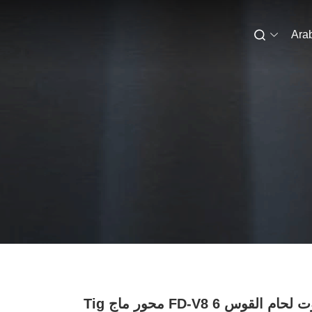
Ara
OTC روبوت لحام القوس FD-V8 6 محور ماج Tig