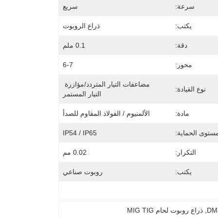
سرعة:
سريع
يكتب:
ذراع الروبوت
دقة:
0.1 ملم
محور:
6-7
مضاعفات التيار المتردد/مؤازرة 
نوع القيادة:
التيار المستمر
مادة:
الألمنيوم / الفولاذ المقاوم للصدأ
ستوى الحماية:
IP54 / IP65
التكرار:
0.02 مم
يكتب:
روبوت صناعي
, 
ذراع روبوت لحام MIG TIG