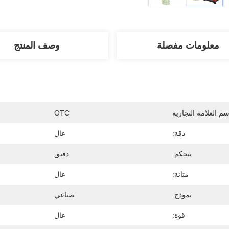
معلومات مفصلة
وصف المنتج
سم العلامة التجارية
OTC
دقة:
عال
يتحكم:
دقيق
متانة:
عال
نموذج:
صناعي
قوة:
عال