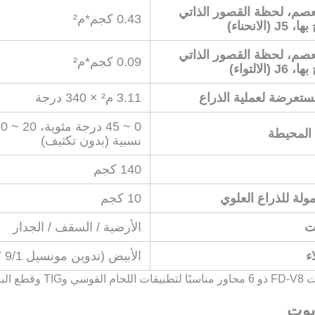
صم، لحظة القصور الذاتي
0.43 كجم*م²
الانحناء)
صم، لحظة القصور الذاتي
0.09 كجم*م²
الالتواء)
تعرضة لعملية الذراع
3.11 م² × 340 درجة
المحيطة
نسبية (بدون تكثيف)
140 كجم
ولة للذراع العلوي
10 كجم
يت
الأرضية / السقف / الجدار
ء
الأبيض (تدوين مونسيل 10GY 9/1)
يقات معالجة المواد.
بوت