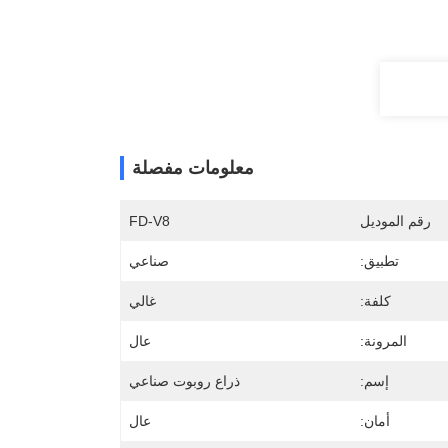
معلومات مفصلة
رقم الموديل
FD-V8
تطبيق:
صناعي
كلفة:
غالي
المرونة:
عال
إسم:
ذراع روبوت صناعي
أمان:
عال