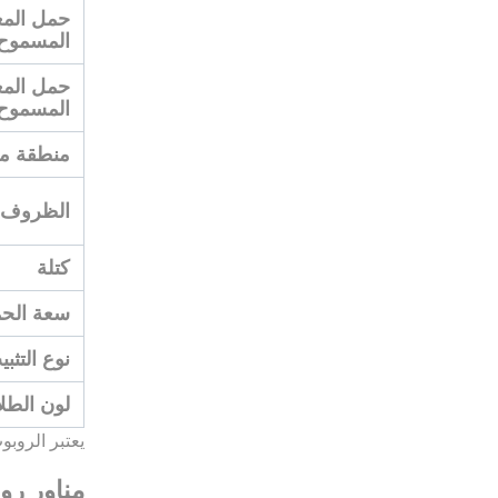
حمل المع
المسموح بها، J5 (
حمل المع
المسموح بها، J6 (
منطقة مس
الظروف 
كتلة
سعة الحم
نوع التثب
لون الطلا
يعتبر الروبوت FD-V8 ذو 6 محاور مناسبًا لتطبيقات اللحام القوسي وTIG وقطع البلازما الهوائية وتطب
مناور رو