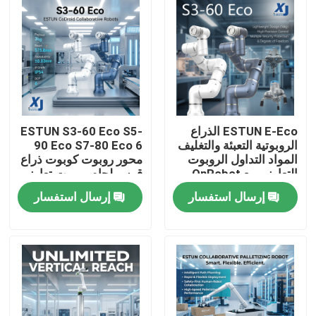
ESTUN E-Eco الذراع
ESTUN S3-60 Eco S5-
الروبوتية التعبئة والتغليف
90 Eco S7-80 Eco 6
المواد التداول الروبوت
محور روبوت كوبوت ذراع
التعاوني مع OnRobot
قوس لحام روبوت تعاوني
المقبض
CNGBS محرك تحديد
إرسال استفسار
إرسال استفسار
المواقع لحام
المنزل
المنتجات
فيديوهات