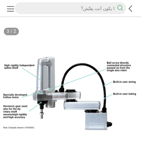
3
/
2