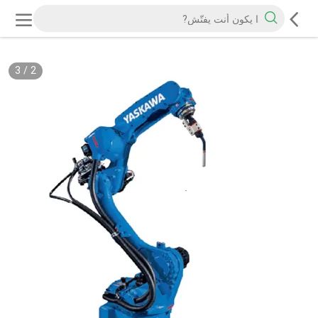
3
/
2