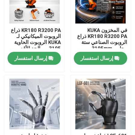
في المخزون KUKA
KR180 R3200 PA ذراع
KR180 R3200 PA ذراع
الروبوت الميكانيكي لـ
الروبوت الصناعي ستة
KUKA الروبوت الحاوية
محاور، 3195mm
3195 مم الحد الأقصى
الوصول
للوصول
إرسال استفسار
إرسال استفسار
المنزل
المنتجات
فيديوهات