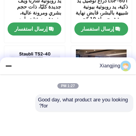
LGF-601 ذراع توصيل يد
يد روبوتية شاربا ويف
ذكية، يد روبوتية بيونية
جديدة كليًا، ذات حجم
شبيهة بالبشر، قابض نهاية
بشري ومرونة عالية،
معلومات عنا
روبوتية بحمولة 10 كجم
مزودة بمستشعر لمسي
وناقل CAN
عالي الدقة للتكامل مع
إرسال استفسار
إرسال استفسار
الروبوتات
جولة في المعمل
رقابة جودة
Xiangjing
اتصل بنا
1:27 PM
مدونة
Good day, what product are you looking 
for?
روبوت الذكاء الاصطناعي
Staubli TS2-40 ذراع
البشري UBTECH 2026
روبوتية SCARA فائقة
اطلب اقتباس
روبوت الخدمة البشرية
السرعة لتحديد مكان قطع
الغيار الصغيرة معالجة
الغرف النظيفة إنتاج
ذراع روبوت صناعي
إرسال استفسار
إرسال استفسار