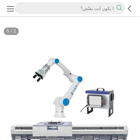
5
/
2