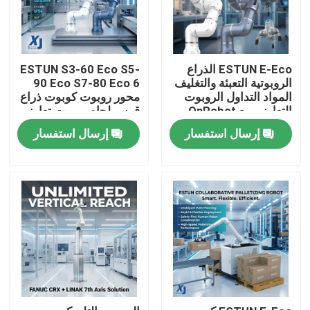
ESTUN E-Eco الذراع
ESTUN S3-60 Eco S5-
الروبوتية التعبئة والتغليف
90 Eco S7-80 Eco 6
المواد التداول الروبوت
محور روبوت كوبوت ذراع
التعاوني مع OnRobot
قوس لحام روبوت تعاوني
المقبض
CNGBS محرك تحديد
إرسال استفسار
إرسال استفسار
المواقع لحام
المنزل
المنتجات
فيديوهات