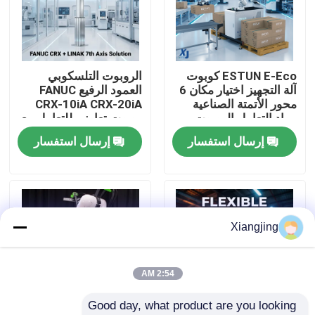
معلومات عنا
ESTUN E-Eco كوبوت
الروبوت التلسكوبي
جولة في المعمل
آلة التجهيز اختيار مكان 6
العمود الرفيع FANUC
محور الأتمتة الصناعية
CRX-10iA CRX-20iA
مواد التعامل الروبوت
روبوت تعاوني للتعامل مع
رقابة جودة
التعاوني
الحاويات
إرسال استفسار
إرسال استفسار
اتصل بنا
مدونة
Xiangjing
اطلب اقتباس
2:54 AM
Good day, what product are you looking 
ذراع روبوت صناعي