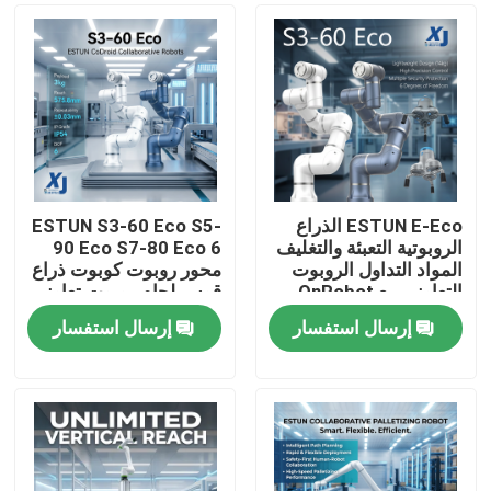
ESTUN E-Eco الذراع
ESTUN S3-60 Eco S5-
الروبوتية التعبئة والتغليف
90 Eco S7-80 Eco 6
المواد التداول الروبوت
محور روبوت كوبوت ذراع
التعاوني مع OnRobot
قوس لحام روبوت تعاوني
المقبض
CNGBS محرك تحديد
إرسال استفسار
إرسال استفسار
المواقع لحام
المنزل
المنتجات
فيديوهات