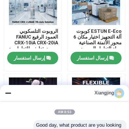
معلومات عنا
ESTUN E-Eco كوبوت
الروبوت التلسكوبي
جولة في المعمل
آلة التجهيز اختيار مكان 6
العمود الرفيع FANUC
محور الأتمتة الصناعية
CRX-10iA CRX-20iA
مواد التعامل الروبوت
روبوت تعاوني للتعامل مع
رقابة جودة
التعاوني
الحاويات
إرسال استفسار
إرسال استفسار
اتصل بنا
مدونة
Xiangjing
اطلب اقتباس
8:53 AM
Good day, what product are you looking 
ذراع روبوت صناعي