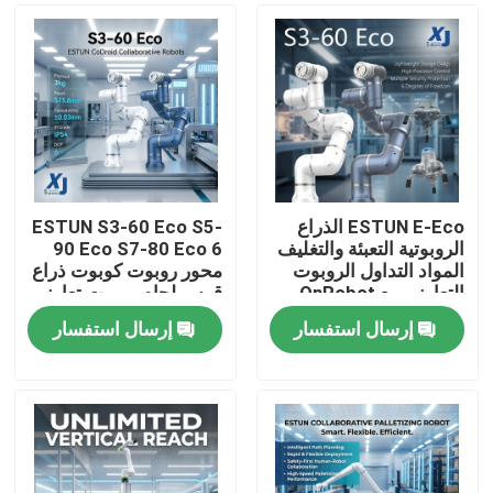
ESTUN E-Eco الذراع
ESTUN S3-60 Eco S5-
الروبوتية التعبئة والتغليف
90 Eco S7-80 Eco 6
المواد التداول الروبوت
محور روبوت كوبوت ذراع
التعاوني مع OnRobot
قوس لحام روبوت تعاوني
المقبض
CNGBS محرك تحديد
إرسال استفسار
إرسال استفسار
المواقع لحام
المنزل
المنتجات
فيديوهات