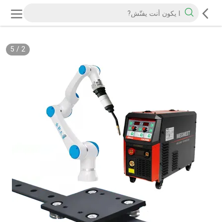
5
/
2