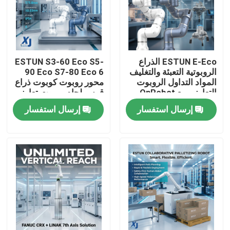
ESTUN E-Eco الذراع
ESTUN S3-60 Eco S5-
الروبوتية التعبئة والتغليف
90 Eco S7-80 Eco 6
المواد التداول الروبوت
محور روبوت كوبوت ذراع
التعاوني مع OnRobot
قوس لحام روبوت تعاوني
المقبض
CNGBS محرك تحديد
إرسال استفسار
إرسال استفسار
المواقع لحام
المنزل
المنتجات
فيديوهات