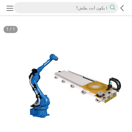
1
/
1