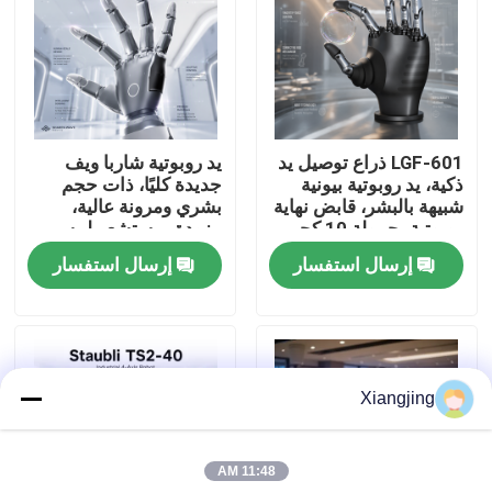
معلومات عنا
جولة في المعمل
LGF-601 ذراع توصيل يد
يد روبوتية شاربا ويف
ذكية، يد روبوتية بيونية
جديدة كليًا، ذات حجم
رقابة جودة
شبيهة بالبشر، قابض نهاية
بشري ومرونة عالية،
روبوتية بحمولة 10 كجم
مزودة بمستشعر لمسي
وناقل CAN
عالي الدقة للتكامل مع
إرسال استفسار
إرسال استفسار
اتصل بنا
الروبوتات
مدونة
Xiangjing
اطلب اقتباس
11:48 AM
ذراع روبوت صناعي