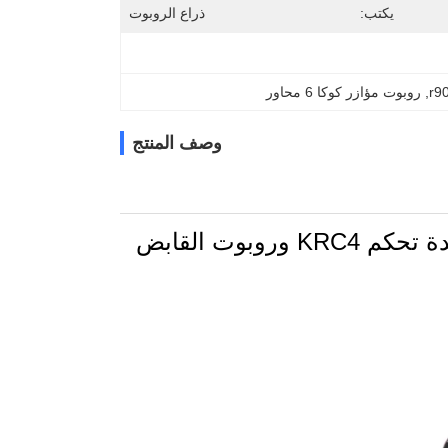
يكتب:
ذراع الروبوت
, 
روبوت مؤازر كوكا 6 محاور
وصف المنتج
kuka robot KR 6 R900 ستة محاور روبوت 6x مع وحدة تحكم KRC4 وروبوت القابض