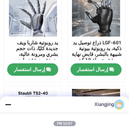
معلومات عنا
جولة في المعمل
LGF-601 ذراع توصيل يد
يد روبوتية شاربا ويف
ذكية، يد روبوتية بيونية
جديدة كليًا، ذات حجم
رقابة جودة
شبيهة بالبشر، قابض نهاية
بشري ومرونة عالية،
روبوتية بحمولة 10 كجم
مزودة بمستشعر لمسي
وناقل CAN
عالي الدقة للتكامل مع
إرسال استفسار
إرسال استفسار
اتصل بنا
الروبوتات
مدونة
Xiangjing
اطلب اقتباس
12:07 PM
ذراع روبوت صناعي