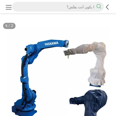
6
/
2