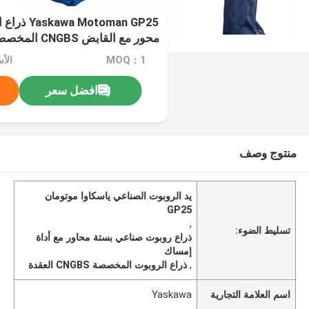
محور مع القابض CNGBS المخصص للتحميل والتفريغ
MOQ：1
الأسعار
افضل سعر
منتوج وصف
يد الروبوت الصناعي ياسكاوا موتومان
GP25
,
تسليط الضوء:
ذراع روبوت صناعي بستة محاور مع أداة
إمساك
,
ذراع الروبوت المخصصة CNGBS العقدة
اسم العلامة التجارية
Yaskawa