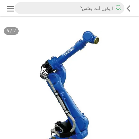
6
/
2