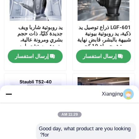
معلومات عنا
LGF-601 ذراع توصيل يد
يد روبوتية شاربا ويف
ذكية، يد روبوتية بيونية
جديدة كليًا، ذات حجم
جولة في المعمل
شبيهة بالبشر، قابض نهاية
بشري ومرونة عالية،
روبوتية بحمولة 10 كجم
مزودة بمستشعر لمسي
وناقل CAN
عالي الدقة للتكامل مع
إرسال استفسار
إرسال استفسار
رقابة جودة
الروبوتات
اتصل بنا
Xiangjing
مدونة
11:29 AM
اطلب اقتباس
Good day, what product are you looking 
for?
ذراع روبوت صناعي
روبوت الذكاء الاصطناعي
Staubli TS2-40 ذراع