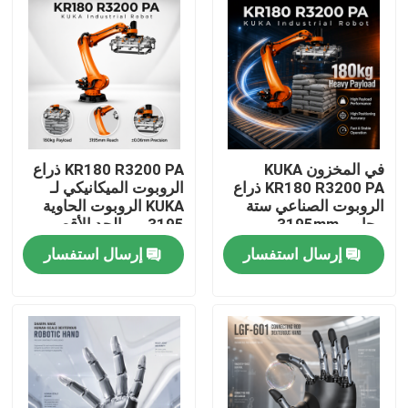
في المخزون KUKA
KR180 R3200 PA ذراع
KR180 R3200 PA ذراع
الروبوت الميكانيكي لـ
الروبوت الصناعي ستة
KUKA الروبوت الحاوية
محاور، 3195mm
3195 مم الحد الأقصى
الوصول
للوصول
إرسال استفسار
إرسال استفسار
المنزل
المنتجات
فيديوهات