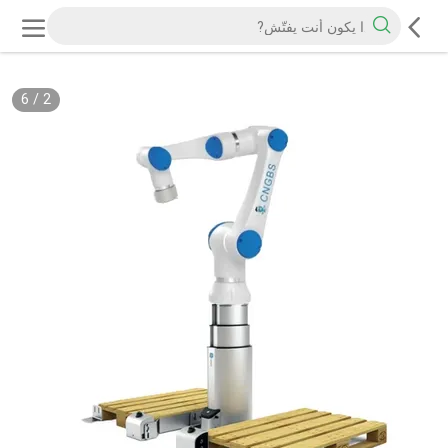
6
/
2