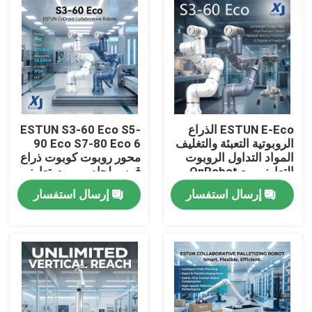
ESTUN E-Eco الذراع
ESTUN S3-60 Eco S5-
الروبوتية التعبئة والتغليف
90 Eco S7-80 Eco 6
المواد التداول الروبوت
محور روبوت كوبوت ذراع
التعاوني مع OnRobot
قوس لحام روبوت تعاوني
المقبض
CNGBS محرك تحديد
إرسال استفسار
إرسال استفسار
المواقع لحام
المنزل
المنتجات
فيديوهات