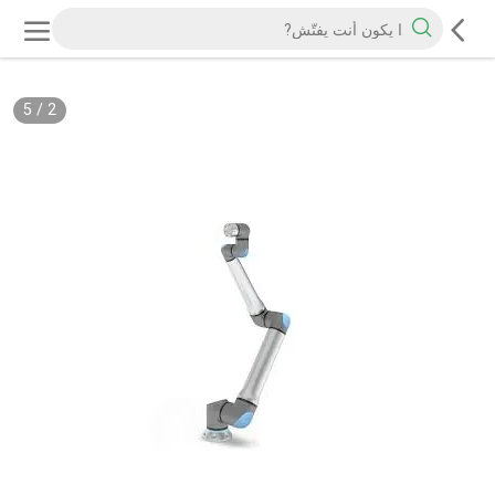
5
/
2