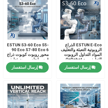
ESTUN E-Eco الذراع
ESTUN S3-60 Eco S5-
الروبوتية التعبئة والتغليف
90 Eco S7-80 Eco 6
المواد التداول الروبوت
محور روبوت كوبوت ذراع
التعاوني مع OnRobot
قوس لحام روبوت تعاوني
المقبض
CNGBS محرك تحديد
إرسال استفسار
إرسال استفسار
المواقع لحام
المنزل
المنتجات
فيديوهات