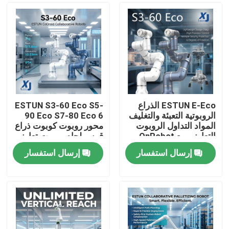
ESTUN E-Eco الذراع
ESTUN S3-60 Eco S5-
الروبوتية التعبئة والتغليف
90 Eco S7-80 Eco 6
المواد التداول الروبوت
محور روبوت كوبوت ذراع
التعاوني مع OnRobot
قوس لحام روبوت تعاوني
المقبض
CNGBS محرك تحديد
إرسال استفسار
إرسال استفسار
المواقع لحام
المنزل
المنتجات
فيديوهات