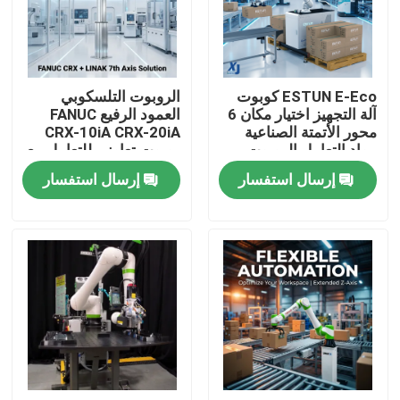
معلومات عنا
ESTUN E-Eco كوبوت
الروبوت التلسكوبي
جولة في المعمل
آلة التجهيز اختيار مكان 6
العمود الرفيع FANUC
محور الأتمتة الصناعية
CRX-10iA CRX-20iA
مواد التعامل الروبوت
روبوت تعاوني للتعامل مع
رقابة جودة
التعاوني
الحاويات
إرسال استفسار
إرسال استفسار
اتصل بنا
مدونة
اطلب اقتباس
ذراع روبوت صناعي