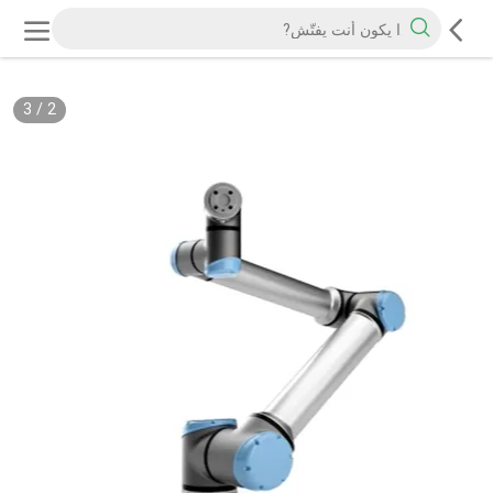
3
/
2