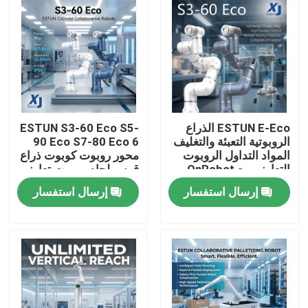
ESTUN E-Eco الذراع
ESTUN S3-60 Eco S5-
الروبوتية التعبئة والتغليف
90 Eco S7-80 Eco 6
المواد التداول الروبوت
محور روبوت كوبوت ذراع
التعاوني مع OnRobot
قوس لحام روبوت تعاوني
المقبض
CNGBS محرك تحديد
إرسال استفسار
إرسال استفسار
المواقع لحام
المنزل
المنتجات
فيديوهات