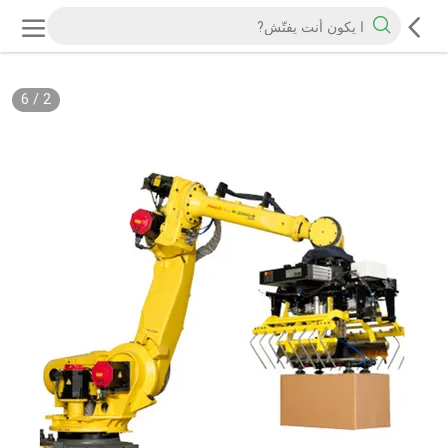
6
/
2