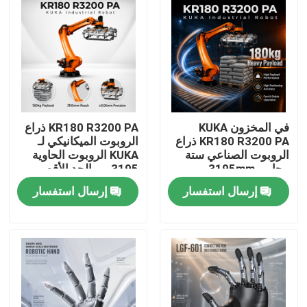
في المخزون KUKA
KR180 R3200 PA ذراع
KR180 R3200 PA ذراع
الروبوت الميكانيكي لـ
الروبوت الصناعي ستة
KUKA الروبوت الحاوية
محاور، 3195mm
3195 مم الحد الأقصى
الوصول
للوصول
إرسال استفسار
إرسال استفسار
المنزل
المنتجات
فيديوهات