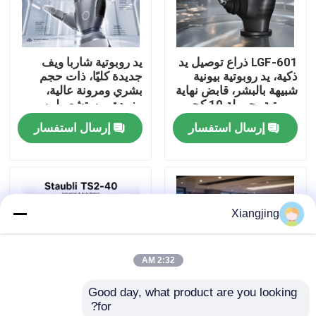
معلومات عنا
LGF-601 ذراع توصيل يد
يد روبوتية شاربا ويف
ذكية، يد روبوتية بيونية
جديدة كليًا، ذات حجم
جولة في المعمل
شبيهة بالبشر، قابض نهاية
بشري ومرونة عالية،
روبوتية بحمولة 10 كجم
مزودة بمستشعر لمسي
وناقل CAN
عالي الدقة للتكامل مع
إرسال استفسار
إرسال استفسار
رقابة جودة
الروبوتات
اتصل بنا
Xiangjing
مدونة
2:32 AM
اطلب اقتباس
Good day, what product are you looking 
for?
ذراع روبوت صناعي
روبوت الذكاء الاصطناعي
Staubli TS2-40 ذراع