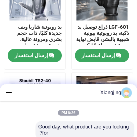
معلومات عنا
LGF-601 ذراع توصيل يد
يد روبوتية شاربا ويف
ذكية، يد روبوتية بيونية
جديدة كليًا، ذات حجم
جولة في المعمل
شبيهة بالبشر، قابض نهاية
بشري ومرونة عالية،
روبوتية بحمولة 10 كجم
مزودة بمستشعر لمسي
وناقل CAN
عالي الدقة للتكامل مع
إرسال استفسار
إرسال استفسار
رقابة جودة
الروبوتات
اتصل بنا
Xiangjing
مدونة
8:26 PM
اطلب اقتباس
Good day, what product are you looking 
for?
ذراع روبوت صناعي
روبوت الذكاء الاصطناعي
Staubli TS2-40 ذراع