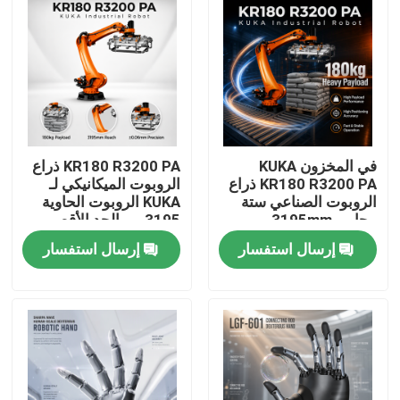
في المخزون KUKA
KR180 R3200 PA ذراع
KR180 R3200 PA ذراع
الروبوت الميكانيكي لـ
الروبوت الصناعي ستة
KUKA الروبوت الحاوية
محاور، 3195mm
3195 مم الحد الأقصى
الوصول
للوصول
إرسال استفسار
إرسال استفسار
المنزل
المنتجات
فيديوهات