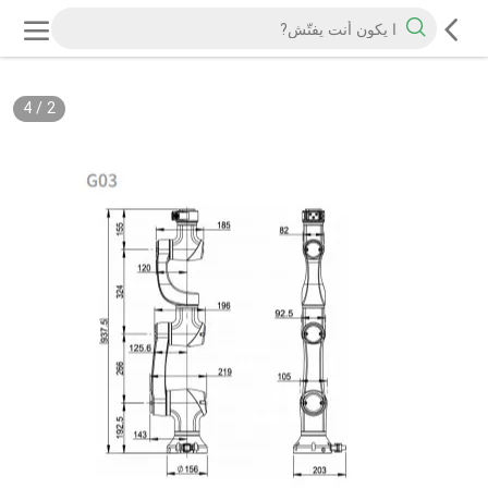
4
/
2