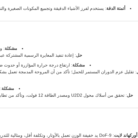
أتمتة الدقة
: يستخدم لفرز الأشياء الدقيقة وتجميع المكونات الصغيرة والت
مشكلة
: و
حل
: إعادة تنفيذ المعايرة الرسمية المشتركة عبر SDK، وضبط شد الوتر إلى النطاق المحد
مشكلة
: ارتفاع درجة حرارة المؤازرة أو حدوث ضو
: تقليل عزم الدوران المستمر للحمل؛ تأكد من أن المروحة المدمجة تعمل بش
مشكلة
:
حل
: تحقق من أسلاك محول U2D2 ومصدر الطاقة 12 فولت، وتأكد من تطابق إصدار برنامج التشغيل مع SDK الرسمي.
أوركهاند لايت
: 9-DoF يد خفيفة الوزن تعمل بالأوتار، وتكلفة أقل، ومثالية للتدريس على مستوى المبتدئين والعرض البسيط.