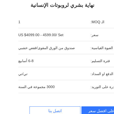
نهاية بشري لروبوتات الإنسانية
الـ MOQ:
1
سعر:
US $4099.00 - 4599.00/ Set
العبوة القياسية:
صندوق من الورق المقوى/قفص خشبي
فترة التسليم:
6-8 أسابيع
لدفع او السداد:
تي/تي
رة على التوريد:
3000 مجموعة في السنة
لى افضل سعر
اتصل بنا