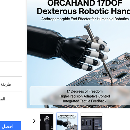
طريقة ا
القد
احصل ع