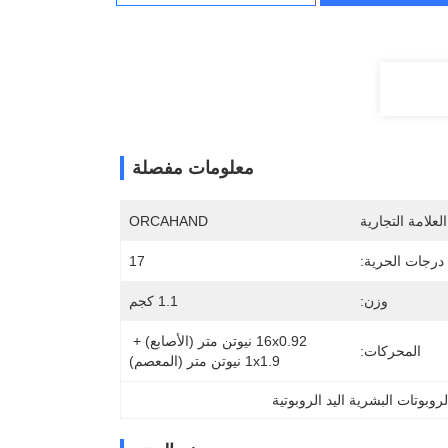
معلومات مفصلة
لعلامة التجارية
ORCAHAND
درجات الحرية:
17
وزن:
1.1 كجم
16x0.92 نيوتن متر (الأصابع) + 
المحركات:
1x1.9 نيوتن متر (المعصم)
لروبوتات البشرية اليد الروبوتية