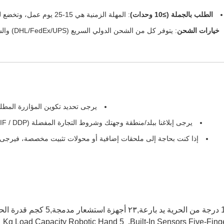
الطلب بالجملة (≥10 وحدات)
: المهلة الزمنية هي 15-25 يوم عمل، وتخضع للكمية النهائية ومتطلبات التكوين المخصصة.
خيارات الشحن
: يتوفر كل
يرجى تحديد تكوين المؤازرة المطلوب (Feetech / Dynamixel) وكمي
يرجى إبلاغنا ببلد/منطقة وجهتك وشروط التجارة المفضلة (FOB / CIF / DDP) للحصول على عرض أسعار دقيق.
إذا كنت بحاجة إلى ملحقات إضافية أو محولات تثبيت مخصصة، فيرجى 
كجم قدرة الحمل يد الروبوت
5 Kg Load Capacity Robotic Hand
,