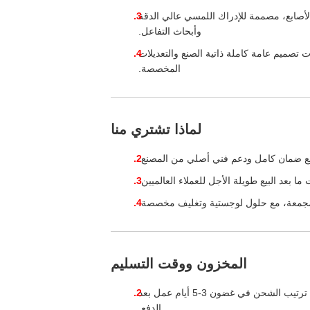
طراف الأصابع، مصممة للإدراك اللمسي عالي الدقة
وأبحاث التفاعل.
ت تصميم عامة كاملة ذاتية الصنع والتعديلات
المخصصة.
لماذا تشتري منا
 مع ضمان كامل ودعم فني أصلي من المصنع.
ا بعد البيع طويلة الأجل للعملاء العالميين.
المجمعة، مع حلول لوجستية وتغليف مخصصة.
المخزون ووقت التسليم
: وحدات التكوين الأساسية متوفرة في المخزون؛ سيتم ترتيب الشحن في غضون 3-5 أيام عمل بعد
الدفع.