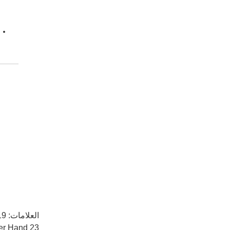
العلامات:
19 درجة من الحرية يد بارعة,٢٣ أجهزة استشعار مدمجة,5 
23 Built-In Sensors Five-Finger Hand