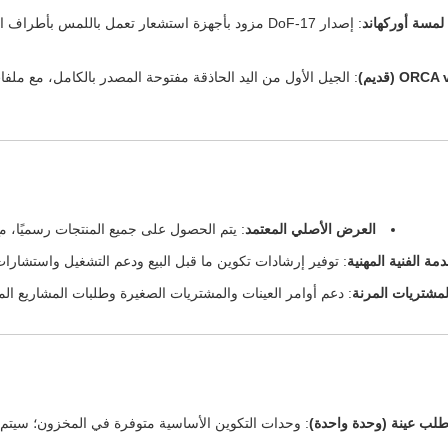
لمسة أوركهاند
: إصدار 17-DoF مزود بأجهزة استشعار تعمل باللمس بأ
ORCA (قديم)
: الجيل الأول من اليد الحاذقة مفتوحة المصدر بالكامل، مع ملفا
العرض الأصلي المعتمد
: يتم الحصول على جميع المنتجات رسميًا،
دمة الفنية المهنية
: توفير إرشادات تكوين ما قبل البيع ودعم التشغيل واستشارات م
لمشتريات المرنة
: دعم أوامر العينات والمشتريات الصغيرة وطلبات المشاريع 
لب عينة (وحدة واحدة)