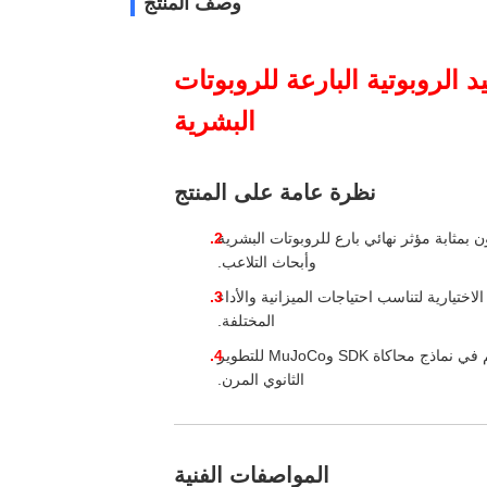
وصف المنتج
جسم لليد الروبوتية البارعة للروبوتات
البشرية
نظرة عامة على المنتج
دفوعة بـ 17 وترًا، تم تصميمها لتكون بمثابة مؤثر نهائي بارع للروبوتات البشرية
وأبحاث التلاعب.
يتميز بهيكل بخمسة أصابع محاكي حيويًا، مع حلول Feetech أو Dynamixel الاختيارية لتناسب احتياجات الميزانية والأداء
المختلفة.
باعتبارها منصة أجهزة مفتوحة المصدر، فهي تأتي مع وثائق التجميع الكاملة والتحكم في نماذج محاكاة SDK وMuJoCo للتطوير
الثانوي المرن.
المواصفات الفنية