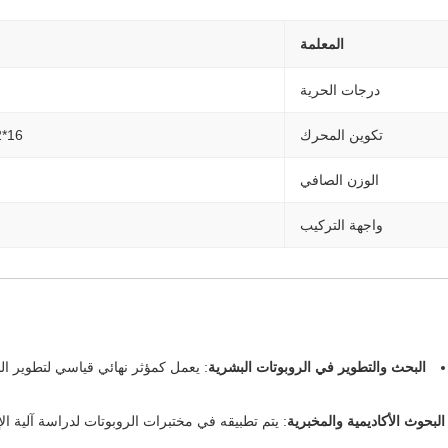
المعلمة
درجات الحرية
تكوين المحرك
16*0.92 نانومتر (الأصابع) + 1*1.9 نانومتر (المعصم)
الوزن الصافي
واجهة التركيب
البحث والتطوير في الروبوتات البشرية
: يعمل كمؤثر نهائي قياسي لتطوير ال
البحوث الأكاديمية والمخبرية
: يتم تطبيقه في مختبرات الروبوتات لدراسة آلية ا