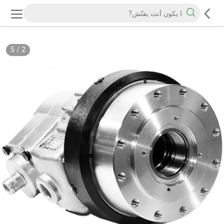
5
/
2