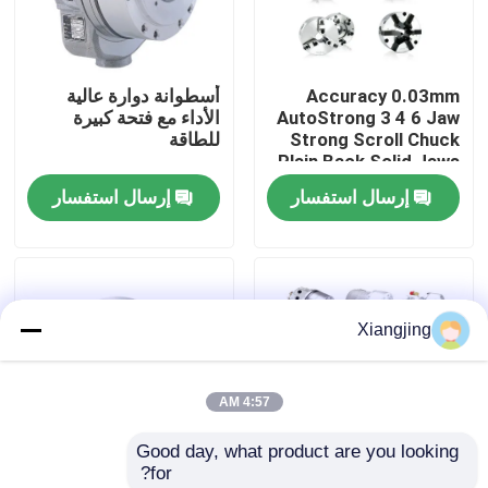
معلومات عنا
Accuracy 0.03mm
أسطوانة دوارة عالية
AutoStrong 3 4 6 Jaw
الأداء مع فتحة كبيرة
جولة في المعمل
Strong Scroll Chuck
للطاقة
Plain Back Solid Jaws
Lathe Machine Chuck
إرسال استفسار
إرسال استفسار
رقابة جودة
اتصل بنا
Xiangjing
مدونة
4:57 AM
اطلب اقتباس
Good day, what product are you looking 
for?
ذراع روبوت صناعي
أسطوانة هيدروليكية
كيتاجاوا عالية الدقة