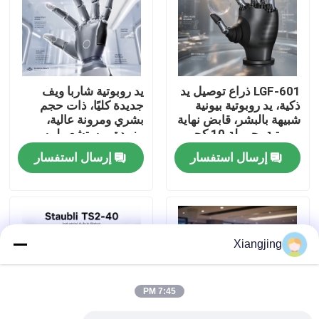
معلومات عنا
جولة في المعمل
LGF-601 ذراع توصيل يد
يد روبوتية شاربا ويف
ذكية، يد روبوتية بيونية
جديدة كليًا، ذات حجم
شبيهة بالبشر، قابض نهاية
بشري ومرونة عالية،
رقابة جودة
روبوتية بحمولة 10 كجم
مزودة بمستشعر لمسي
وناقل CAN
عالي الدقة للتكامل مع
إرسال استفسار
إرسال استفسار
الروبوتات
اتصل بنا
مدونة
Xiangjing
اطلب اقتباس
7:45 PM
ذراع روبوت صناعي