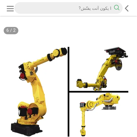
6
/
2