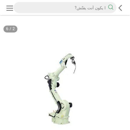
6
/
2