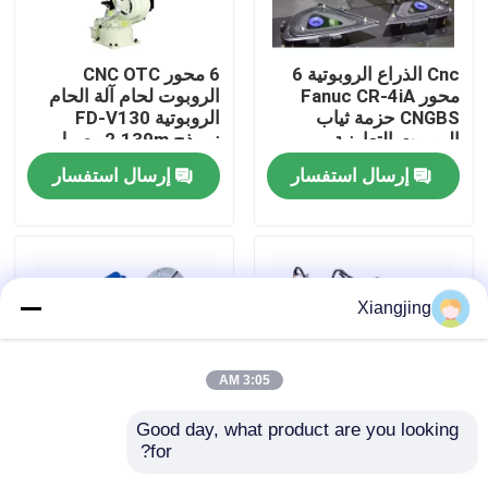
معلومات عنا
Cnc الذراع الروبوتية 6
6 محور CNC OTC
محور Fanuc CR-4iA
الروبوت لحام آلة الحام
CNGBS حزمة ثياب
الروبوتية FD-V130
جولة في المعمل
الروبوت التعاونية
نموذج 2.139m وصول
الروبوت لحام
إرسال استفسار
إرسال استفسار
رقابة جودة
اتصل بنا
Xiangjing
مدونة
3:05 AM
اطلب اقتباس
Good day, what product are you looking 
for?
روبوت Fanuc الصناعي
YASKAWA AR1440 6
ذراع روبوت صناعي
R-2000iC / 125L
محور ذراع آلي لحام آلي