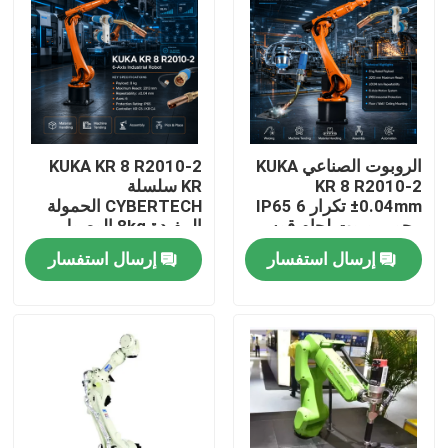
الروبوت الصناعي KUKA
KUKA KR 8 R2010-2
KR 8 R2010-2
KR سلسلة
±0.04mm تكرار IP65 6
CYBERTECH الحمولة
محور روبوت لحام قوس
المفيدة 8kg الوصول
و KR C4 KR C5 KR C5-2
2013mm 6 محور روبوت
إرسال استفسار
إرسال استفسار
مجلس إدارة
صناعي TBi RM2 روبوت
مصابيح لحام
المنزل
المنتجات
فيديوهات