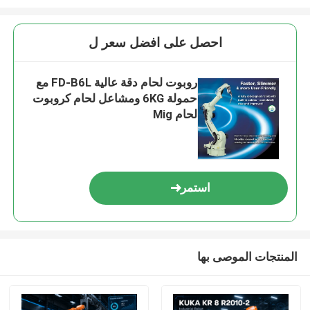
احصل على افضل سعر ل
روبوت لحام دقة عالية FD-B6L مع
حمولة 6KG ومشاعل لحام كروبوت
لحام Mig
استمر
المنتجات الموصى بها