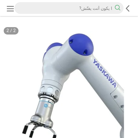
2
/
2