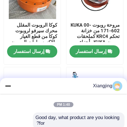
Hand gripper work for
UR cobot pneumatic
معلومات عنا
gripper
مروحة روبوت KUKA 00-
كوكا الروبوت المقلل
171-602 من خزانة
محرك سيرفو لروبوت
جولة في المعمل
تحكم KRC4 كملحقات
كوكا من قطع الغيار
روبوت KUKA وأجزاء
والاكسسوارات الروبوت
روبوت
إرسال استفسار
إرسال استفسار
رقابة جودة
اتصل بنا
Xiangjing
مدونة
1:40 PM
اطلب اقتباس
Good day, what product are you looking 
for?
ذراع روبوت صناعي
كابل تشفير كوكا 00-
ماكينة لحام بألياف الليزر