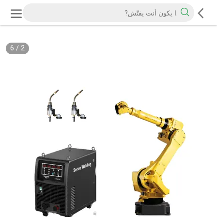
6
/
2