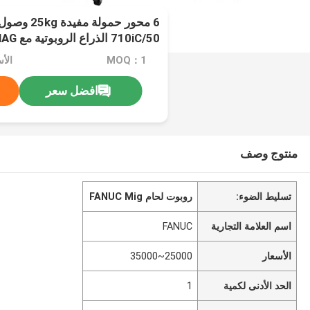
710iC/50 الذراع الروبوتية مع MIG MAG لحام
MOQ：1
الأسعار
افضل سعر
منتوج وصف
تسليط الضوء:
روبوت لحام FANUC Mig
اسم العلامة التجارية
FANUC
الأسعار
25000~35000
الحد الأدنى لكمية
1