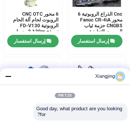
Cnc الذراع الروبوتية 6
6 محور CNC OTC
معلومات عنا
محور Fanuc CR-4iA
الروبوت لحام آلة الحام
CNGBS حزمة ثياب
الروبوتية FD-V130
الروبوت التعاونية
نموذج 2.139m وصول
جولة في المعمل
الروبوت لحام
إرسال استفسار
إرسال استفسار
رقابة جودة
اتصل بنا
Xiangjing
مدونة
7:25 PM
اطلب اقتباس
Good day, what product are you looking 
for?
روبوت Fanuc الصناعي
YASKAWA AR1440 6
R-2000iC / 125L
محور ذراع آلي لحام آلي
ذراع روبوت صناعي
3100MM يصل مع آلة
مع YRC1000 روبوت