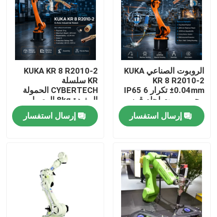
الروبوت الصناعي KUKA
KUKA KR 8 R2010-2
KR 8 R2010-2
KR سلسلة
±0.04mm تكرار IP65 6
CYBERTECH الحمولة
محور روبوت لحام قوس
المفيدة 8kg الوصول
و KR C4 KR C5 KR C5-2
2013mm 6 محور روبوت
إرسال استفسار
إرسال استفسار
مجلس إدارة
صناعي TBi RM2 روبوت
مصابيح لحام
المنزل
المنتجات
فيديوهات