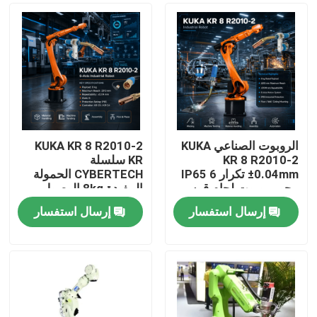
الروبوت الصناعي KUKA
KUKA KR 8 R2010-2
KR 8 R2010-2
KR سلسلة
±0.04mm تكرار IP65 6
CYBERTECH الحمولة
محور روبوت لحام قوس
المفيدة 8kg الوصول
و KR C4 KR C5 KR C5-2
2013mm 6 محور روبوت
إرسال استفسار
إرسال استفسار
مجلس إدارة
صناعي TBi RM2 روبوت
المنزل
مصابيح لحام
المنتجات
فيديوهات