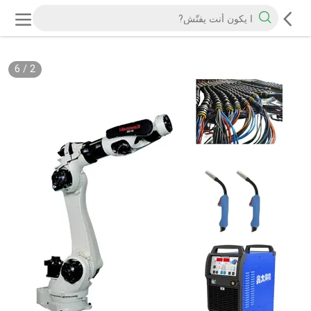
6
/
2