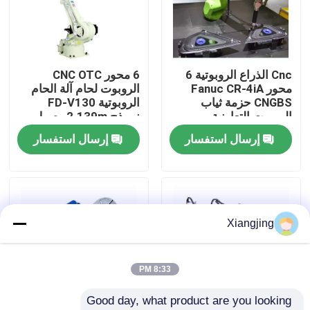
معلومات عنا
Cnc الذراع الروبوتية 6
6 محور CNC OTC
جولة في المعمل
محور Fanuc CR-4iA
الروبوت لحام آلة الحام
CNGBS حزمة ثياب
الروبوتية FD-V130
الروبوت التعاونية
نموذج 2.139m وصول
رقابة جودة
الروبوت لحام
إرسال استفسار
إرسال استفسار
اتصل بنا
مدونة
Xiangjing
اطلب اقتباس
8:33 PM
Good day, what product are you looking 
ذراع روبوت صناعي