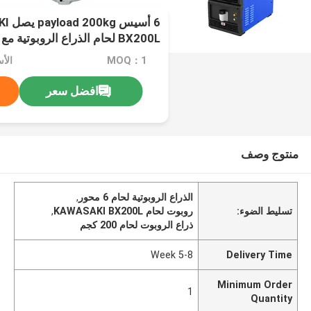
6 أس
BX200L لحام الذراع الروبوتية 
والملابس الواقية
MOQ：1
الأسعار
افضل سعر
منتوج وصف
الذراع الروبوتية لحام 6 محور
,
تسليط الضوء:
روبوت لحام KAWASAKI BX200L
,
ذراع الروبوت لحام 200 كجم
5-8 Week
Delivery Time
Minimum Order
1
Quantity