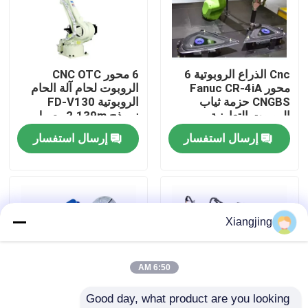
معلومات عنا
Cnc الذراع الروبوتية 6
6 محور CNC OTC
جولة في المعمل
محور Fanuc CR-4iA
الروبوت لحام آلة الحام
CNGBS حزمة ثياب
الروبوتية FD-V130
الروبوت التعاونية
نموذج 2.139m وصول
رقابة جودة
الروبوت لحام
إرسال استفسار
إرسال استفسار
اتصل بنا
مدونة
Xiangjing
اطلب اقتباس
6:50 AM
Good day, what product are you looking 
ذراع روبوت صناعي