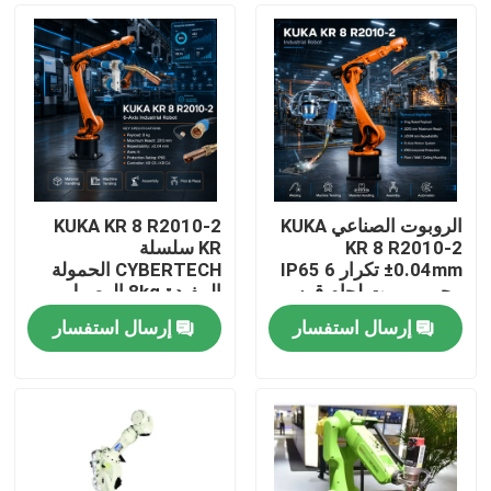
الروبوت الصناعي KUKA
KUKA KR 8 R2010-2
KR 8 R2010-2
KR سلسلة
±0.04mm تكرار IP65 6
CYBERTECH الحمولة
محور روبوت لحام قوس
المفيدة 8kg الوصول
و KR C4 KR C5 KR C5-2
2013mm 6 محور روبوت
إرسال استفسار
إرسال استفسار
مجلس إدارة
صناعي TBi RM2 روبوت
المنزل
مصابيح لحام
المنتجات
فيديوهات