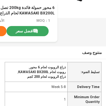
KAWASAKI BX200L ل
الملابس والغطاءات الواقية
MOQ：1
الأسعار
افضل سعر
منتوج وصف
ذراع الروبوت لحام 6 محور
,
تسليط الضوء:
روبوت لحام KAWASAKI BX200L
,
ذراع الروبوت لحام 200 كجم
5-8 Week
Delivery Time
Minimum Order
1
Quantity