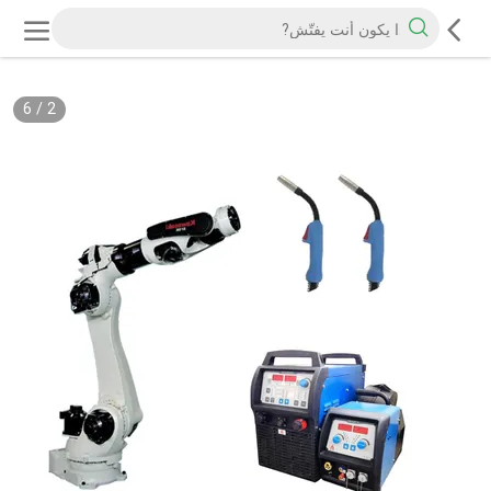
6
/
2